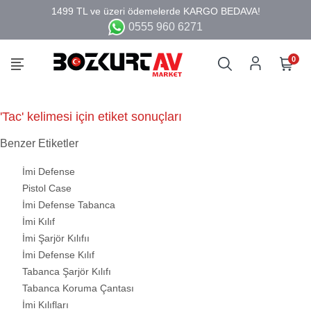
0555 960 6271
0
'Tac' kelimesi için etiket sonuçları
Benzer Etiketler
İmi Defense
Pistol Case
İmi Defense Tabanca
İmi Kılıf
İmi Şarjör Kılıfıı
İmi Defense Kılıf
Tabanca Şarjör Kılıfı
Tabanca Koruma Çantası
İmi Kılıfları