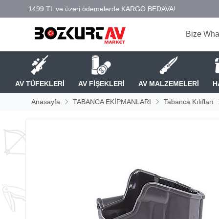
Bize Wha
AV TÜFEKLERİ
AV FİŞEKLERİ
AV MALZEMELERİ
H
Anasayfa
TABANCA EKİPMANLARI
Tabanca Kılıfları