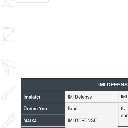
IMI DEFEN
IMI
İmalatçı
IMI Defense
Üretim Yeri
İsrail
Kal
dön
Marka
IMI DEFENSE