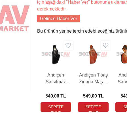
için aşağıdaki "Haber Ver" butonuna tıklama
gerekmektedir.
Gelince Haber Ver
Bu ürünün yerine tercih edebileceğiniz ürünl
Andiçen
Andiçen Tisaş
And
Sarsılmaz
Zigana Maşalı
Saue
SAR9 Maşalı
Belt
P22
Belt Siyah
Kahverengi
K
549,00 TL
549,00 TL
54
Tabanca Kılıfı
Tabanca Kılıfı
Kah
Taban