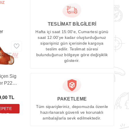
nız
TESLİMAT BİLGİLERİ
er
Hafta içi saat 15:00'e, Cumartesi günü
saat 12:00'ye kadar oluşturduğunuz
siparişiniz gün içerisinde kargoya
teslim edilir. Teslimat süresi
bulunduğunuz bölgeye göre değişiklik
gösterir.
içen Sig
r P228 /
9 Yarım
elebek
9,00 TL
PAKETLEME
verengi
Tüm siparişleriniz, depomuzda özenle
ca Kılıfı
hazırlanarak güvenli ve korunaklı
ambalajlarla sevk edilmektedir.