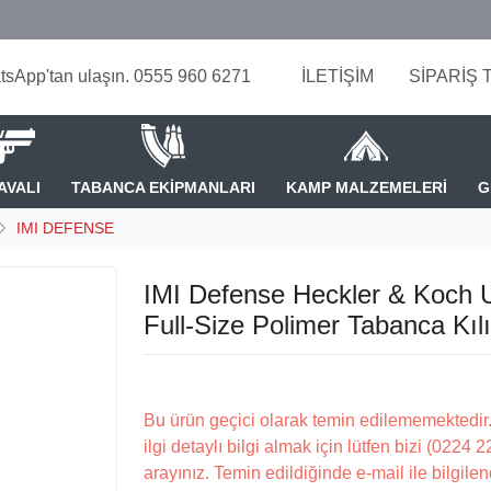
tsApp'tan ulaşın. 0555 960 6271
İLETİŞİM
SİPARİŞ 
AVALI
TABANCA EKİPMANLARI
KAMP MALZEMELERİ
G
IMI DEFENSE
IMI Defense Heckler & Koch
Full-Size Polimer Tabanca Kılı
Bu ürün geçici olarak temin edilememektedir.
ilgi detaylı bilgi almak için lütfen bizi (0224 
arayınız. Temin edildiğinde e-mail ile bilgilen