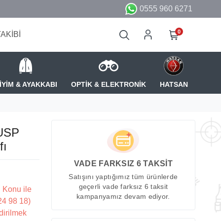
0555 960 6271
0
TAKİBİ
İYİM & AYAKKABI
OPTİK & ELEKTRONİK
HATSAN
 USP
fı
VADE FARKSIZ 6 TAKSİT
Satışını yaptığımız tüm ürünlerde
geçerli vade farksız 6 taksit
 Konu ile
kampanyamız devam ediyor.
224 98 18)
dirilmek