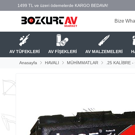
Bize Wha
AV TÜFEKLERİ
AV FİŞEKLERİ
AV MALZEMELERİ
H
Anasayfa
HAVALI
MÜHİMMATLAR
.25 KALİBRE 