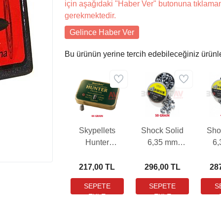
için aşağıdaki "Haber Ver" butonuna tıklama
gerekmektedir.
Gelince Haber Ver
Bu ürünün yerine tercih edebileceğiniz ürünl
Skypellets
Shock Solid
Sho
Hunter
6,35 mm
6
Preimum 6,35
Havalı Tüfek
Hava
mm Havalı
Saçması (50
Saç
217,00 TL
296,00 TL
28
Tüfek Saçması
Grain - 100
Gra
(44 Grain - 110
Adet)
Adet)