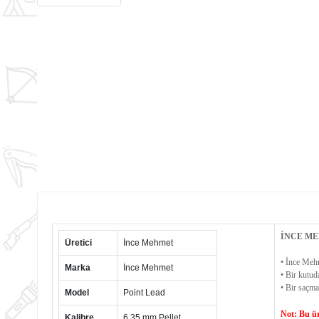
İNCE ME
Üretici
İnce Mehmet
• İnce Mehm
Marka
İnce Mehmet
• Bir kutud
• Bir saçma
Model
Point Lead
Not: Bu ür
Kalibre
6,35 mm Pellet