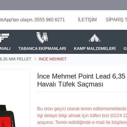
tsApp'tan ulaşın. 0555 960 6271
İLETİŞİM
SİPARİŞ 
AVALI
TABANCA EKİPMANLARI
KAMP MALZEMELERİ
G
- 6,35 MM PELLET
İNCE MEHMET
İnce Mehmet Point Lead 6,3
Havalı Tüfek Saçması
Bu ürün geçici olarak temin edilememektedir.
ilgi detaylı bilgi almak için lütfen bizi (0224 
arayınız. Temin edildiğinde e-mail ile bilgilen