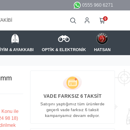
0555 960 6271
0
TAKİBİ
İYİM & AYAKKABI
OPTİK & ELEKTRONİK
HATSAN
5 mm
VADE FARKSIZ 6 TAKSİT
Satışını yaptığımız tüm ürünlerde
geçerli vade farksız 6 taksit
 Konu ile
kampanyamız devam ediyor.
224 98 18)
dirilmek