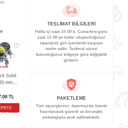
nız
TESLİMAT BİLGİLERİ
er
Hafta içi saat 15:00'e, Cumartesi günü
saat 12:00'ye kadar oluşturduğunuz
siparişiniz gün içerisinde kargoya
teslim edilir. Teslimat süresi
bulunduğunuz bölgeye göre değişiklik
gösterir.
ck Solid
,35 mm
lı Tüfek
ması (46
7,00 TL
PAKETLEME
in - 100
Tüm siparişleriniz, depomuzda özenle
Adet)
hazırlanarak güvenli ve korunaklı
ambalajlarla sevk edilmektedir.