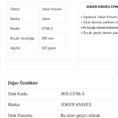
JOKER KNIVES CF9
Üretici
Joker Knives
• İspanyol Joker Knives t
Marka
Joker
• Özel dövme çelikten im
• Av bıçağı olarak kullanı
Model
CF96-3
• Bıçak geyik desen parçal
Bıçak Uzunluğu
280 mm
Ağırlık
323 gram
Diğer Özellikler
Stok Kodu
JKR-CF96-3
Marka
JOKER KNIVES
Stok Durumu
Bu ürün geçici olarak