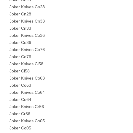
Joker Knives Cn28
Joker Cn28
Joker Knives Cn33
Joker Cn33
Joker Knives Co36
Joker Co36
Joker Knives Co76
Joker Co76
Joker Knives Cl58
Joker Cl58
Joker Knives Co63
Joker Co63
Joker Knives Co64
Joker Co64
Joker Knives Cr56
Joker Cr56
Joker Knives Co05
Joker Co05