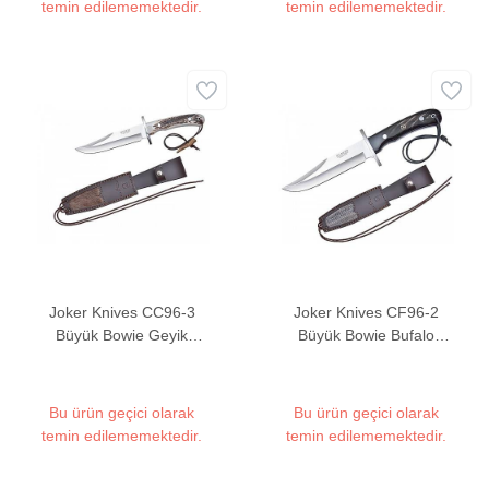
temin edilememektedir.
temin edilememektedir.
Joker Knives CC96-3
Joker Knives CF96-2
Büyük Bowie Geyik
Büyük Bowie Bufalo
Boynuzu Saplı Bıçak
Boynuzu Saplı Bıçak
Bu ürün geçici olarak
Bu ürün geçici olarak
temin edilememektedir.
temin edilememektedir.