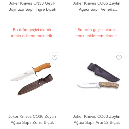
Joker Knives CN33 Geyik
Joker Knives CO05 Zeytin
Boynuzu Saplı Tigre Bıçak
Ağacı Saplı Veneda
Yüzme Bıçak
Bu ürün geçici olarak
Bu ürün geçici olarak
temin edilememektedir.
temin edilememektedir.
Joker Knives CO36 Zeytin
Joker Knives CO63 Zeytin
Ağacı Saplı Zorro Bıçak
Ağacı Saplı Arui 12 Bıçak