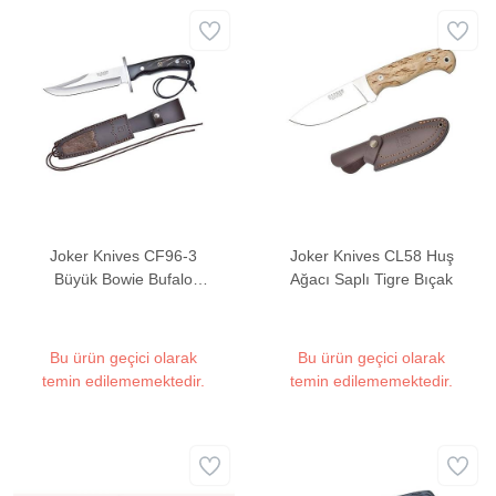
Joker Knives CF96-3
Joker Knives CL58 Huş
Büyük Bowie Bufalo
Ağacı Saplı Tigre Bıçak
Boynuzu Saplı Bıçak
Bu ürün geçici olarak
Bu ürün geçici olarak
temin edilememektedir.
temin edilememektedir.