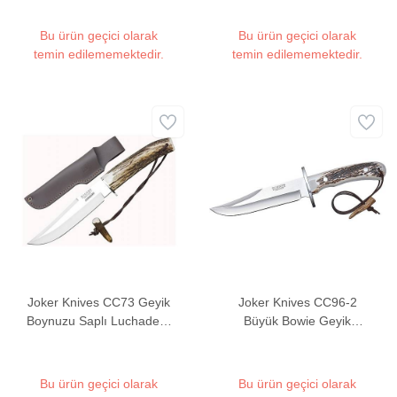
Bu ürün geçici olarak
Bu ürün geçici olarak
temin edilememektedir.
temin edilememektedir.
Joker Knives CC73 Geyik
Joker Knives CC96-2
Boynuzu Saplı Luchadera
Büyük Bowie Geyik
Bıçak
Boynuzu Saplı Bıçak
Bu ürün geçici olarak
Bu ürün geçici olarak