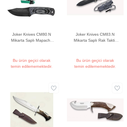
Joker Knives CM80.N
Joker Knives CM83.N
Mikarta Saplı Mapache
Mikarta Saplı Rak Taktik
Taktik Bıçak
Bıçak
Bu ürün geçici olarak
Bu ürün geçici olarak
temin edilememektedir.
temin edilememektedir.