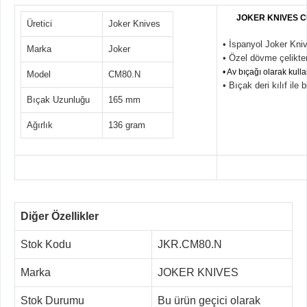
JOKER KNIVES C
Üretici
Joker Knives
• İspanyol Joker Knive
Marka
Joker
• Özel dövme çelikten
• Av bıçağı olarak kul
Model
CM80.N
• Bıçak deri kılıf ile 
Bıçak Uzunluğu
165 mm
Ağırlık
136 gram
Diğer Özellikler
Stok Kodu
JKR.CM80.N
Marka
JOKER KNIVES
Stok Durumu
Bu ürün geçici olarak