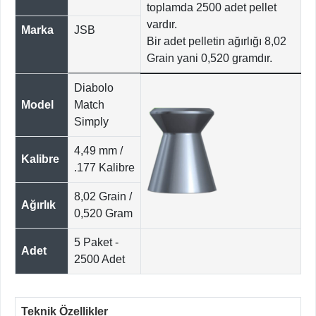
toplamda 2500 adet pellet
vardır.
Marka
JSB
Bir adet pelletin ağırlığı 8,02
Grain yani 0,520 gramdır.
Diabolo
Model
Match
Simply
4,49 mm /
Kalibre
.177 Kalibre
8,02 Grain /
Ağırlık
0,520 Gram
5 Paket -
Adet
2500 Adet
Teknik Özellikler