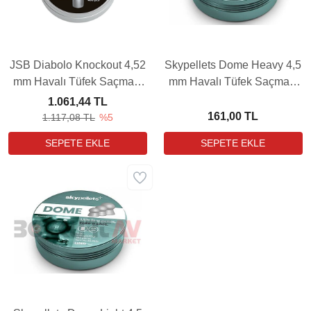
JSB Diabolo Knockout 4,52
Skypellets Dome Heavy 4,5
mm Havalı Tüfek Saçması
mm Havalı Tüfek Saçması
(13,43Grain - 400 Adet)
(9,56 Grain - 500 Adet)
1.061,44 TL
161,00 TL
1.117,08 TL
%5