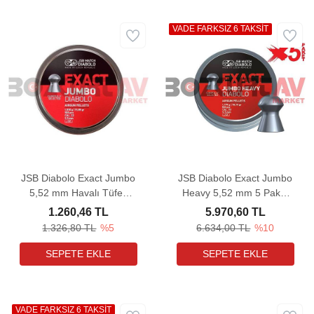
VADE FARKSIZ 6 TAKSİT
JSB Diabolo Exact Jumbo
JSB Diabolo Exact Jumbo
5,52 mm Havalı Tüfek
Heavy 5,52 mm 5 Paket
Saçması (15,89 Grain -
Havalı Tüfek Saçması
1.260,46 TL
5.970,60 TL
500 Adet)
(18,13 Grain - 2500 Adet)
1.326,80 TL
%5
6.634,00 TL
%10
VADE FARKSIZ 6 TAKSİT