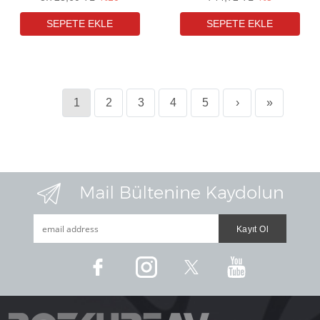
1
2
3
4
5
›
»