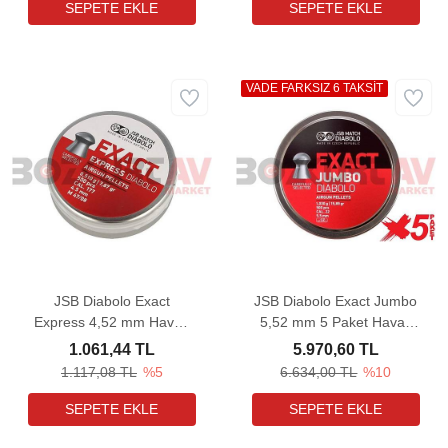
VADE FARKSIZ 6 TAKSİT
JSB Diabolo Exact
JSB Diabolo Exact Jumbo
Express 4,52 mm Havalı
5,52 mm 5 Paket Havalı
Tüfek Saçması (7,87
Tüfek Saçması (15,89
1.061,44 TL
5.970,60 TL
Grain - 500 Adet)
Grain - 2500 Adet)
1.117,08 TL
%5
6.634,00 TL
%10