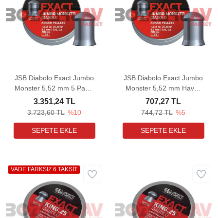
JSB Diabolo Exact Jumbo
JSB Diabolo Exact Jumbo
Monster 5,52 mm 5 Paket
Monster 5,52 mm Havalı
Havalı Tüfek Saçması
Tüfek Saçması (25,39
3.351,24 TL
707,27 TL
(25,39 Grain - 1000 Adet)
Grain - 200 Adet)
3.723,60 TL
%10
744,72 TL
%5
VADE FARKSIZ 6 TAKSİT