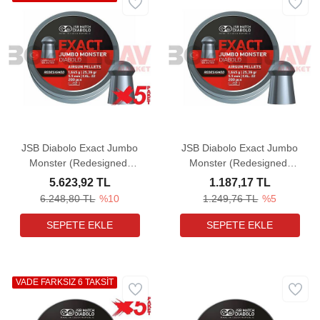
JSB Diabolo Exact Jumbo
JSB Diabolo Exact Jumbo
Monster (Redesigned)
Monster (Redesigned)
5,52 mm 5 Paket Havalı
5,52 mm Havalı Tüfek
5.623,92 TL
1.187,17 TL
Tüfek Saçması (25,39
Saçması (25,39 Grain -
6.248,80 TL
%10
1.249,76 TL
%5
Grain - 1000 Adet)
200 Adet)
VADE FARKSIZ 6 TAKSİT