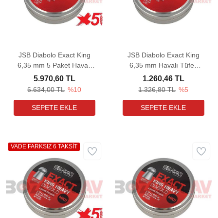
JSB Diabolo Exact King
JSB Diabolo Exact King
6,35 mm 5 Paket Havalı
6,35 mm Havalı Tüfek
Tüfek Saçması (25,39
Saçması (25,39 Grain -
5.970,60 TL
1.260,46 TL
Grain - 1750 Adet)
350 Adet)
6.634,00 TL
%10
1.326,80 TL
%5
VADE FARKSIZ 6 TAKSİT