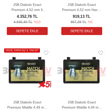
JSB Diabolo Exact
JSB Diabolo Exact
Premium 4,52 mm 5
Premium 4,52 mm Havalı
Paket Havalı Tüfek
Tüfek Saçması (8,44
4.352,76 TL
919,13 TL
Saçması (8,44 Grain -
Grain - 200 Adet)
4.836,40 TL
%10
967,28 TL
%5
1000 Adet)
VADE FARKSIZ 6 TAKSİT
JSB Diabolo Exact
JSB Diabolo Exact
Premium Middle 4,49 mm
Premium Middle 4,49 mm