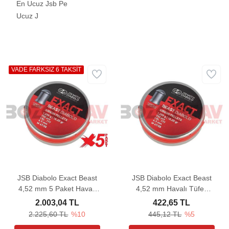
En Ucuz Jsb Pe
Ucuz J
VADE FARKSIZ 6 TAKSİT
JSB Diabolo Exact Beast
JSB Diabolo Exact Beast
4,52 mm 5 Paket Havalı
4,52 mm Havalı Tüfek
Tüfek Saçması (16,20
Saçması (16,20 Grain -
2.003,04 TL
422,65 TL
Grain - 1250 Adet)
250 Adet)
2.225,60 TL
%10
445,12 TL
%5