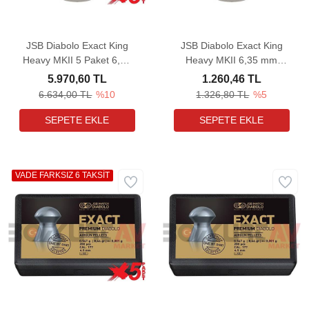
JSB Diabolo Exact King
JSB Diabolo Exact King
Heavy MKII 5 Paket 6,35
Heavy MKII 6,35 mm
mm Havalı Tüfek Saçması
Havalı Tüfek Saçması
5.970,60 TL
1.260,46 TL
(33,95 Grain - 1500 Adet)
(33,95 Grain - 300 Adet)
6.634,00 TL
%10
1.326,80 TL
%5
VADE FARKSIZ 6 TAKSİT