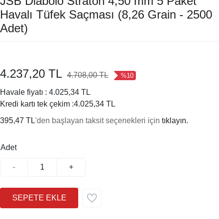
JSB Diabolo Straton 4,50 mm 5 Paket
Havalı Tüfek Saçması (8,26 Grain - 2500
Adet)
4.237,20 TL
4.708,00 TL
%10
Havale fiyatı :
4.025,34 TL
Kredi kartı tek çekim :
4.025,34 TL
395,47 TL
'den başlayan taksit seçenekleri için
tıklayın.
Adet
-
+