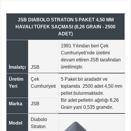
JSB DIABOLO STRATON 5 PAKET 4,50 MM
HAVALI TÜFEK SAÇMASI (8,26 GRAIN - 2500
ADET)
1991 Yılından beri Çek
Cumhuriyeti'nde üretimi
devam ettiren JSB tarafından
üretilmiştir.
İmalatçı
JSB
Üretim
Çek
5 Paket bir aradadır ve
Yeri
Cumhuriyeti
toplamda 2500 adet 4,50 mm
pellet bulunmaktadır.
Bir adet pelletin ağırlığı 8,26
Marka
JSB
Grain yani 0,535 gramdır.
Diabolo
Model
Straton