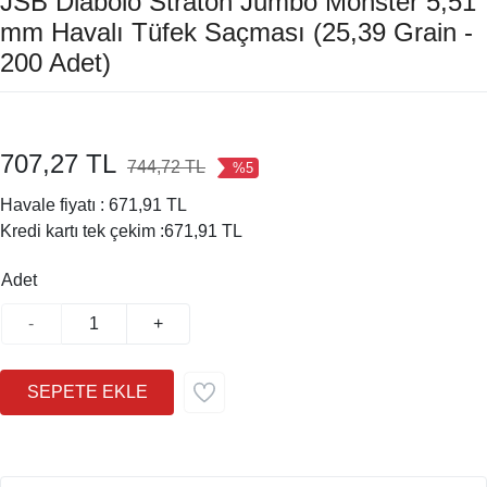
JSB Diabolo Straton Jumbo Monster 5,51
mm Havalı Tüfek Saçması (25,39 Grain -
200 Adet)
707,27 TL
744,72 TL
%5
Havale fiyatı :
671,91 TL
Kredi kartı tek çekim :
671,91 TL
Adet
-
+