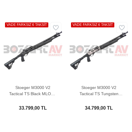
VADE FARKSIZ 6 TAKSİT
VADE FARKSIZ 6 TAKSİT
Stoeger M3000 V2
Stoeger M3000 V2
Tactical TS Black MLOCK
Tactical TS Tungsten
QD Otomatik Av Tüfeği
MLOCK QD Otomatik Av
Tüfeği
33.799,00 TL
34.799,00 TL