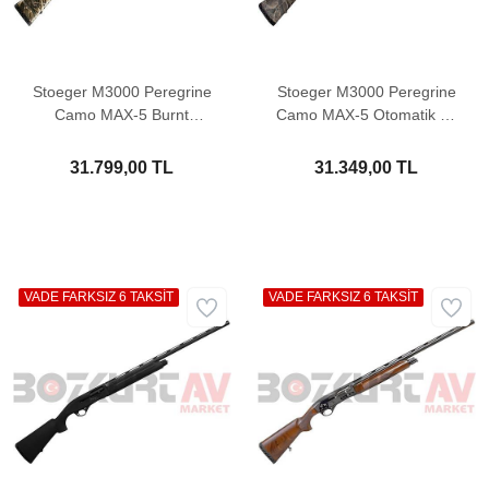
Stoeger M3000 Peregrine
Stoeger M3000 Peregrine
Camo MAX-5 Burnt
Camo MAX-5 Otomatik Av
Bronze Otomatik Av
Tüfeği
Tüfeği
31.799,00 TL
31.349,00 TL
VADE FARKSIZ 6 TAKSİT
VADE FARKSIZ 6 TAKSİT