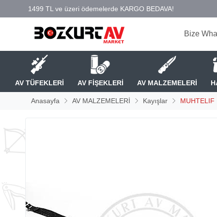
Bize Wha
AV TÜFEKLERİ
AV FİŞEKLERİ
AV MALZEMELERİ
H
Anasayfa
AV MALZEMELERİ
Kayışlar
MUHTELIF