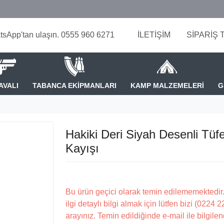
tsApp'tan ulaşın. 0555 960 6271
İLETİŞİM
SİPARİŞ 
AVALI
TABANCA EKİPMANLARI
KAMP MALZEMELERİ
G
Hakiki Deri Siyah Desenli Tüf
Kayışı
Bu ürün geçici olarak temin edilememektedir.
ilgi detaylı bilgi almak için lütfen bizi (0224 
arayınız. Temin edildiğinde e-mail ile bilgilen