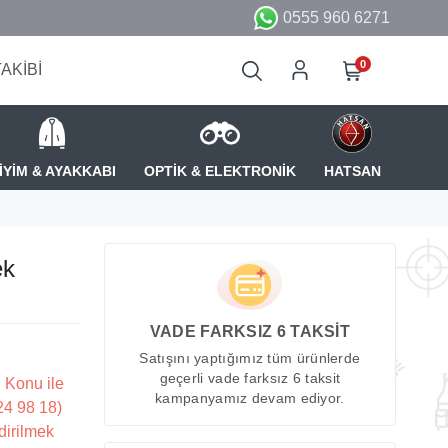
0555 960 6271
0
TAKİBİ
İYİM & AYAKKABI
OPTİK & ELEKTRONİK
HATSAN
ek
VADE FARKSIZ 6 TAKSİT
Satışını yaptığımız tüm ürünlerde
geçerli vade farksız 6 taksit
 Konu ile
kampanyamız devam ediyor.
224 98 18)
dirilmek