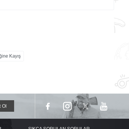
ğine Kayış
R
SIKÇA SORULAN SORULAR