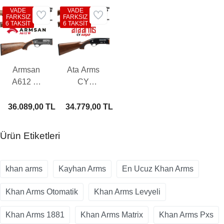
VADE
VADE
FARKSIZ
FARKSIZ
6 TAKSİT
6 TAKSİT
Armsan
Ata Arms
A612 W
CY
Otomatik
Ahşap
Av Tüfeği
Otomatik
36.089,00 TL
34.779,00 TL
Av Tüfeği
Ürün Etiketleri
khan arms
Kayhan Arms
En Ucuz Khan Arms
Khan Arms Otomatik
Khan Arms Levyeli
Khan Arms 1881
Khan Arms Matrix
Khan Arms Pxs