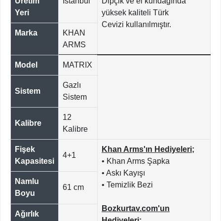
Üretim
İstanbul
Dipçik ve el kundağında
Yeri
yüksek kaliteli Türk
Cevizi
kullanılmıştır.
Marka
KHAN
ARMS
Model
MATRIX
Gazlı
Sistem
Sistem
12
Kalibre
Kalibre
Fişek
Khan Arms'ın Hediyeleri;
4+1
Kapasitesi
• Khan Arms Şapka
• Askı Kayışı
Namlu
• Temizlik Bezi
61 cm
Boyu
Bozkurtav.com'un
Ağırlık
Hediyeleri;