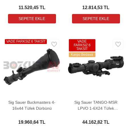
11.520,45 TL
12.814,53 TL
VADE FARKSIZ 6 TAKSİT
VADE
FARKSIZ 6
TAKSİT
Kargo Bedava
Sig Sauer Buckmasters 4-
Sig Sauer TANGO-MSR
16x44 Tüfek Dürbünü
LPVO 1-6X24 Tüfek
Dürbünü
19.960,64 TL
44.162,82 TL