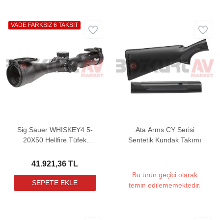
VADE FARKSIZ 6 TAKSİT
Sig Sauer WHISKEY4 5-
Ata Arms CY Serisi
20X50 Hellfire Tüfek
Sentetik Kundak Takımı
Dürbünü
41.921,36 TL
Bu ürün geçici olarak
temin edilememektedir.