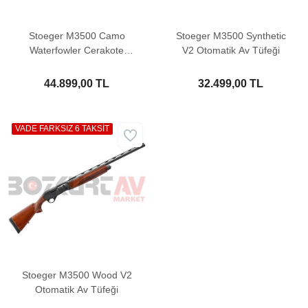
Stoeger M3500 Camo
Stoeger M3500 Synthetic
Waterfowler Cerakote
V2 Otomatik Av Tüfeği
FDE V2 Otomatik Av
Tüfeği
44.899,00 TL
32.499,00 TL
VADE FARKSIZ 6 TAKSİT
Stoeger M3500 Wood V2
Otomatik Av Tüfeği