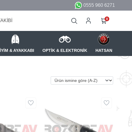
0555 960 6271
0
TAKİBİ
İYİM & AYAKKABI
OPTİK & ELEKTRONİK
HATSAN