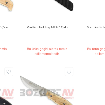
W Çakı
Marttiini Folding MEF7 Çakı
Marttiini F
temin
Bu ürün geçici olarak temin
Bu ürün geç
edilememektedir.
edilem