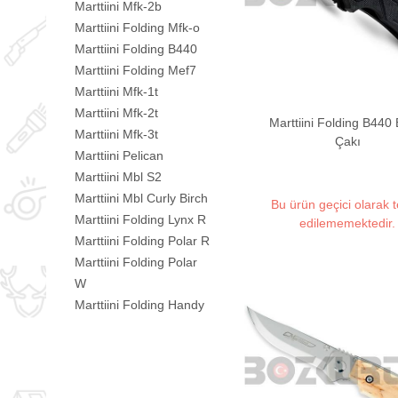
Marttiini Mfk-2b
Marttiini Folding Mfk-o
Marttiini Folding B440
Marttiini Folding Mef7
Marttiini Mfk-1t
Marttiini Mfk-2t
Marttiini Folding B440 
Marttiini Mfk-3t
Çakı
Marttiini Pelican
Marttiini Mbl S2
Marttiini Mbl Curly Birch
Bu ürün geçici olarak 
Marttiini Folding Lynx R
edilememektedir.
Marttiini Folding Polar R
Marttiini Folding Polar
W
Marttiini Folding Handy