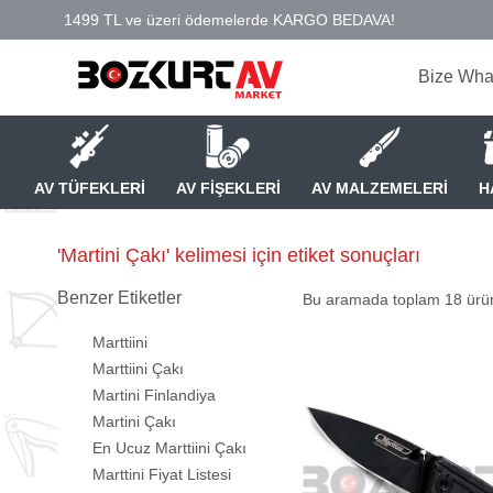
Bize Wha
AV TÜFEKLERİ
AV FİŞEKLERİ
AV MALZEMELERİ
H
'Martini Çakı' kelimesi için etiket sonuçları
Benzer Etiketler
Bu aramada toplam
18
ürün
Marttiini
Marttiini Çakı
Martini Finlandiya
Martini Çakı
En Ucuz Marttiini Çakı
Marttini Fiyat Listesi