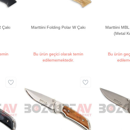
R Çakı
Marttiini Folding Polar W Çakı
Marttiini MBL
(Metal K
temin
Bu ürün geçici olarak temin
Bu ürün geç
edilememektedir.
edilem