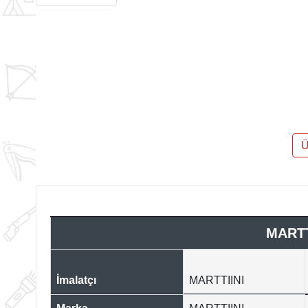
Ü
MARTT
İmalatçı
MARTTIINI