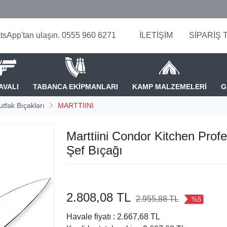
tsApp'tan ulaşın. 0555 960 6271
İLETİŞİM
SİPARİŞ 
AVALI
TABANCA EKİPMANLARI
KAMP MALZEMELERİ
G
tfak Bıçakları
MARTTIINI
Marttiini Condor Kitchen Profe
Şef Bıçağı
2.808,08 TL
2.955,88 TL
%5
Havale fiyatı :
2.667,68 TL