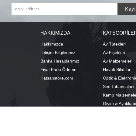
HAKKIMIZDA
KATEGORİLE
Hakkımızda
Av Tüfekleri
İletişim Bilgilerimiz
Av Fişekleri
Banka Hesaplarımız
Av Malzemeleri
Fiyat Farkı Ödeme
Havalı Silahlar
Hatsanstore.com
Optik & Elektroni
Ses Tabancaları
Kamp Malzemele
Giyim & Ayakkab
info@bozkurtav.com
Merkez: Ala
0555 960 6271
Şube: Alacam