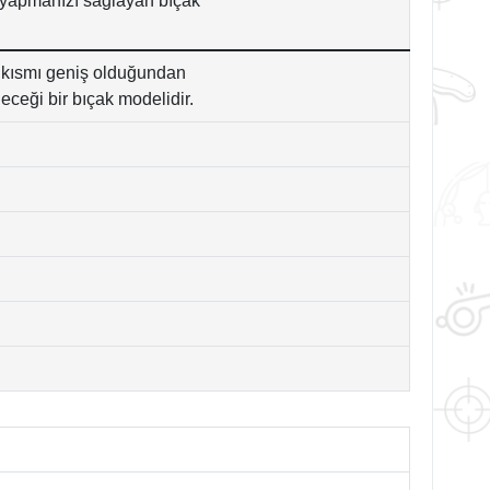
e yapmanızı sağlayan bıçak
 kısmı geniş olduğundan
leceği bir bıçak modelidir.