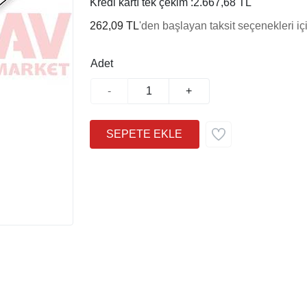
Kredi kartı tek çekim :
2.667,68 TL
262,09 TL
'den başlayan taksit seçenekleri iç
Adet
-
+