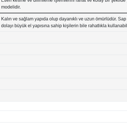
Etleri kesme ve dilimleme işlemlerini rahat ve kolay bir şekild
modelidir.
Kalın ve sağlam yapıda olup dayanıklı ve uzun ömürlüdür. Sap
dolayı büyük el yapısına sahip kişilerin bile rahatlıkla kullanabi