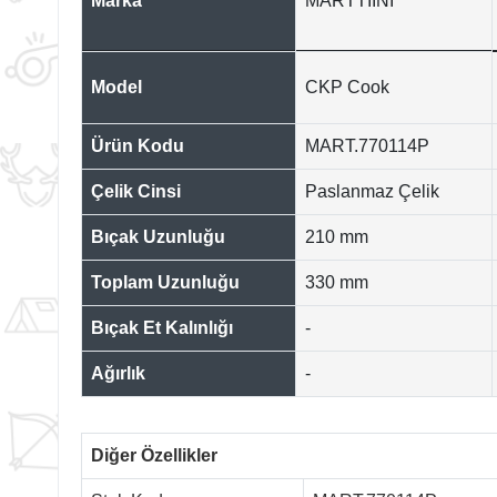
Marka
MARTTIINI
Model
CKP Cook
Ürün Kodu
MART.770114P
Çelik Cinsi
Paslanmaz Çelik
Bıçak Uzunluğu
210 mm
Toplam Uzunluğu
330 mm
Bıçak Et Kalınlığı
-
Ağırlık
-
Diğer Özellikler