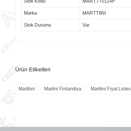
Stok Kodu
MART.770114P
Marka
MARTTIINI
Stok Durumu
Var
Ürün Etiketleri
Marttiini
Martini Finlandiya
Marttini Fiyat Listes