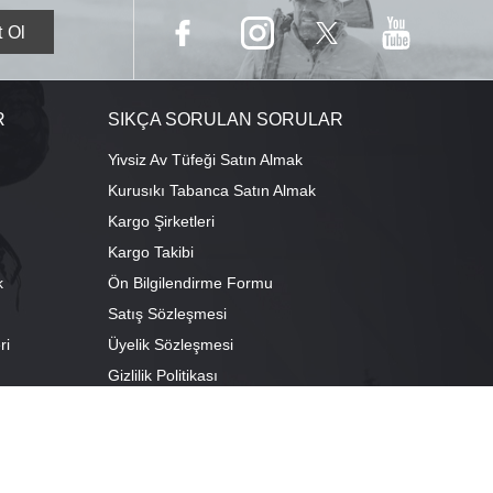
R
SIKÇA SORULAN SORULAR
Yivsiz Av Tüfeği Satın Almak
Kurusıkı Tabanca Satın Almak
Kargo Şirketleri
Kargo Takibi
k
Ön Bilgilendirme Formu
Satış Sözleşmesi
ri
Üyelik Sözleşmesi
ı
Gizlilik Politikası
camescit Mah. Kümbet Sokak No:4/A Osmangazi/BURSA
escit Mah. Çancılar Cad. No:38 Osmangazi/BURSA