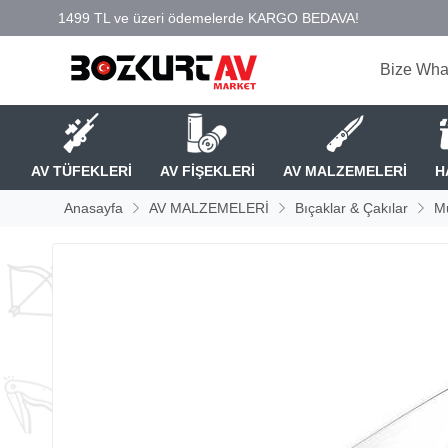
Bize Wha
AV TÜFEKLERİ
AV FİŞEKLERİ
AV MALZEMELERİ
H
Anasayfa
AV MALZEMELERİ
Bıçaklar & Çakılar
Mu