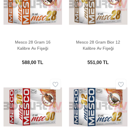
Mesco 28 Gram 16
Mesco 28 Gram Bior 12
Kalibre Av Fişeği
Kalibre Av Fişeği
588,00 TL
551,00 TL