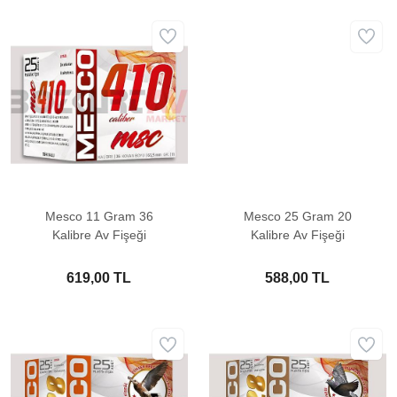
Mesco 11 Gram 36
Mesco 25 Gram 20
Kalibre Av Fişeği
Kalibre Av Fişeği
619,00 TL
588,00 TL