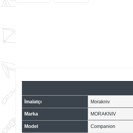
İmalatçı
Morakniv
Marka
MORAKNIV
Model
Companion