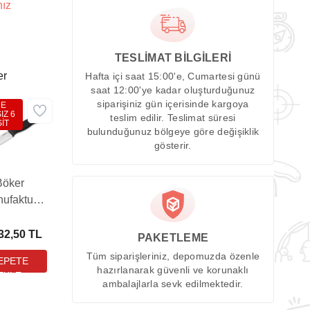
nız
TESLİMAT BİLGİLERİ
er
Hafta içi saat 15:00'e, Cumartesi günü
saat 12:00'ye kadar oluşturduğunuz
siparişiniz gün içerisinde kargoya
DE
IZ 6
teslim edilir. Teslimat süresi
İT
bulunduğunuz bölgeye göre değişiklik
gösterir.
Böker
ufaktur
co Basic
Bıçak
32,50 TL
PAKETLEME
Tüm siparişleriniz, depomuzda özenle
hazırlanarak güvenli ve korunaklı
ambalajlarla sevk edilmektedir.