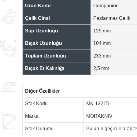
Ürün Kodu
Companion
Çelik Cinsi
Paslanmaz Çelik
Sap Uzunluğu
129 mm
Bıçak Uzunluğu
104 mm
Toplam Uzunluğu
233 mm
Bıçak Et Kalınlığı
2,5 mm
Diğer Özellikler
Stok Kodu
MK-12215
Marka
MORAKNIV
Stok Durumu
Bu ürün geçici olarak 