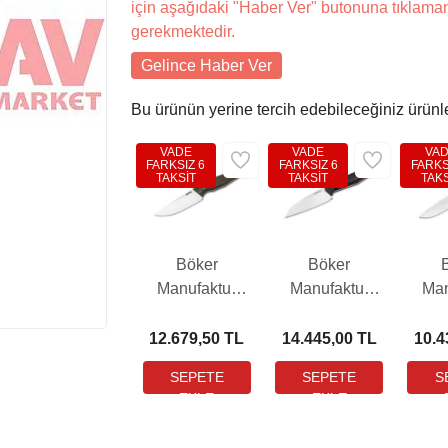
için aşağıdaki "Haber Ver" butonuna tıklama
gerekmektedir.
Gelince Haber Ver
Bu ürünün yerine tercih edebileceğiniz ürünl
VADE
VADE
VA
FARKSIZ 6
FARKSIZ 6
FARKS
TAKSİT
TAKSİT
TAKS
Böker
Böker
Manufaktur
Manufaktur
Man
Daily Knives
Daily Knives
Bron
AK4 Bıçak
AK1 Reverse
12.679,50 TL
14.445,00 TL
10.4
Tanto Grenadill
Bıçak