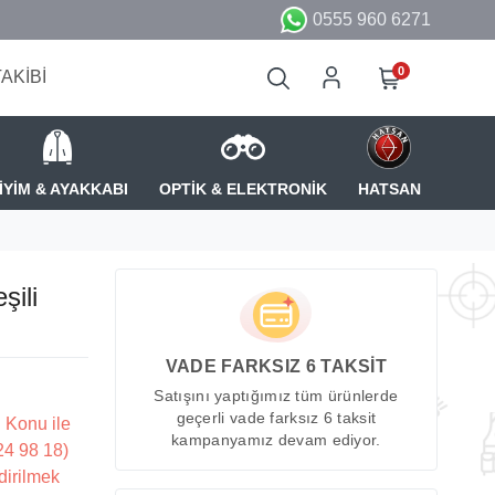
0555 960 6271
0
TAKİBİ
İYİM & AYAKKABI
OPTİK & ELEKTRONİK
HATSAN
ili
VADE FARKSIZ 6 TAKSİT
Satışını yaptığımız tüm ürünlerde
geçerli vade farksız 6 taksit
 Konu ile
kampanyamız devam ediyor.
224 98 18)
dirilmek