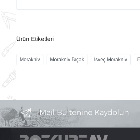
Ürün Etiketleri
Morakniv
Morakniv Bıçak
İsveç Morakniv
E