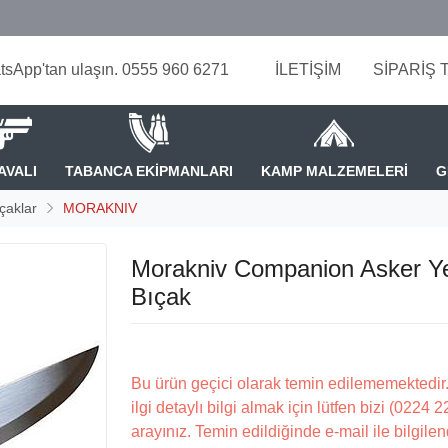
tsApp'tan ulaşın. 0555 960 6271
İLETİŞİM
SİPARİŞ 
AVALI
TABANCA EKİPMANLARI
KAMP MALZEMELERİ
G
çaklar
MORAKNIV
Morakniv Companion Asker Yeş
Bıçak
Bu ürün geçici olarak temin edilememektedir.
ilgi detaylı bilgi almak için lütfen bizi (0224 
arayınız. Temin edildiğinde e-mail ile bilgilen