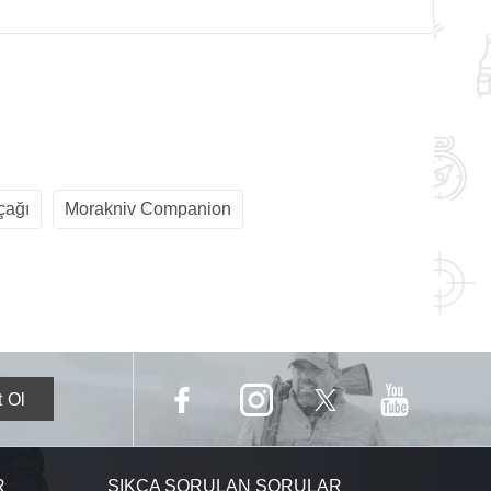
çağı
Morakniv Companion
R
SIKÇA SORULAN SORULAR