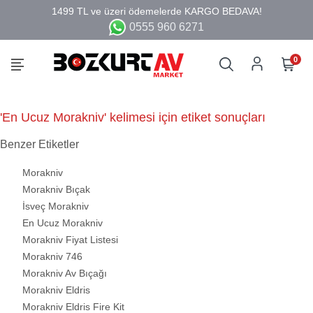
0555 960 6271
0
'En Ucuz Morakniv' kelimesi için etiket sonuçları
Benzer Etiketler
Morakniv
Morakniv Bıçak
İsveç Morakniv
En Ucuz Morakniv
Morakniv Fiyat Listesi
Morakniv 746
Morakniv Av Bıçağı
Morakniv Eldris
Morakniv Eldris Fire Kit