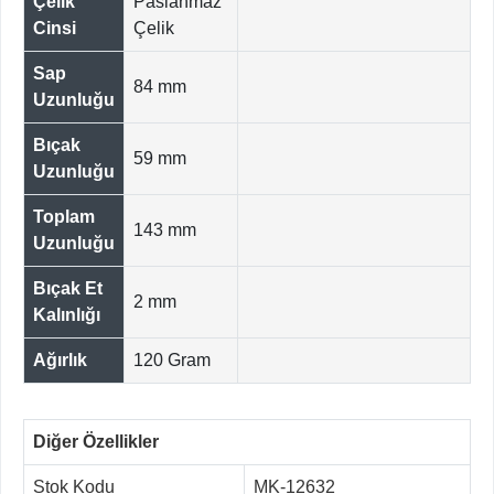
Çelik
Paslanmaz
Cinsi
Çelik
Sap
84 mm
Uzunluğu
Bıçak
59 mm
Uzunluğu
Toplam
143 mm
Uzunluğu
Bıçak Et
2 mm
Kalınlığı
Ağırlık
120 Gram
Diğer Özellikler
Stok Kodu
MK-12632