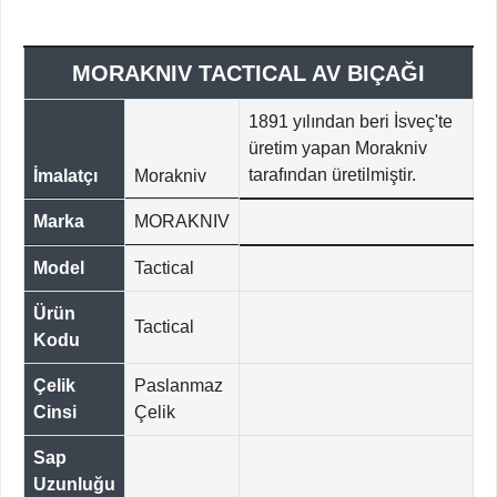
MORAKNIV TACTICAL AV BIÇAĞI
1891 yılından beri İsveç'te
üretim yapan Morakniv
tarafından üretilmiştir.
İmalatçı
Morakniv
Marka
MORAKNIV
Model
Tactical
Ürün
Tactical
Kodu
Çelik
Paslanmaz
Cinsi
Çelik
Sap
Uzunluğu