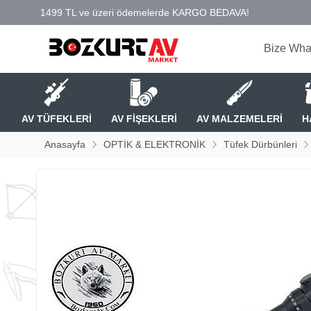
Bize Wha
AV TÜFEKLERİ
AV FİŞEKLERİ
AV MALZEMELERİ
H
Anasayfa
OPTİK & ELEKTRONİK
Tüfek Dürbünleri