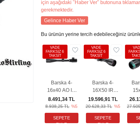
için aşağıdaki "Haber Ver" butonuna tıklama
gerekmektedir.
Gelince Haber Ver
Bu ürünün yerine tercih edebileceğiniz ürünl
VADE
VADE
VA
FARKSIZ 6
FARKSIZ 6
FARKS
TAKSİT
TAKSİT
TAKS
Barska 4-
Barska 4-
Bar
16x40 AO IR
16X50 IR
15
External MIL-
TACTICAL
AR6 
8.491,34 TL
19.596,91 TL
26.1
DOT Tüfek
FFP Tüfek
Tüfe
8.938,25 TL
%5
20.628,33 TL
%5
27.50
Dürbünü
Dürbünü