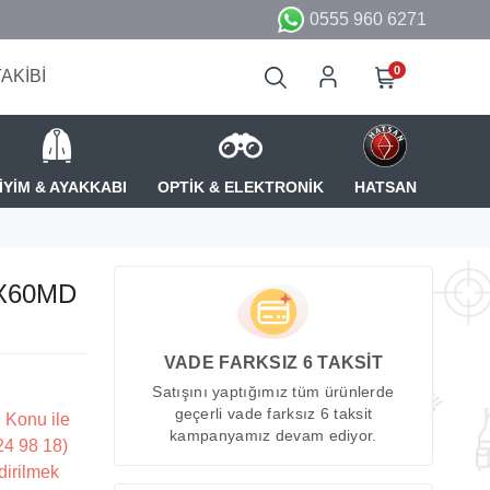
0555 960 6271
0
TAKİBİ
İYİM & AYAKKABI
OPTİK & ELEKTRONİK
HATSAN
32X60MD
VADE FARKSIZ 6 TAKSİT
Satışını yaptığımız tüm ürünlerde
geçerli vade farksız 6 taksit
 Konu ile
kampanyamız devam ediyor.
224 98 18)
dirilmek