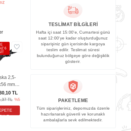
nız
TESLİMAT BİLGİLERİ
er
Hafta içi saat 15:00'e, Cumartesi günü
saat 12:00'ye kadar oluşturduğunuz
siparişiniz gün içerisinde kargoya
DE
IZ 6
teslim edilir. Teslimat süresi
İT
bulunduğunuz bölgeye göre değişiklik
gösterir.
ska 2,5-
x56 mm
MIL-DOT
30,10 TL
k Dürbünü
5,37 TL
%5
PAKETLEME
Tüm siparişleriniz, depomuzda özenle
hazırlanarak güvenli ve korunaklı
ambalajlarla sevk edilmektedir.