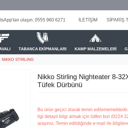
tsApp'tan ulaşın. 0555 960 6271
İLETİŞİM
SİPARİŞ 
AVALI
TABANCA EKİPMANLARI
KAMP MALZEMELERİ
G
NIKKO STIRLING
Nikko Stirling Nighteater 8-
Tüfek Dürbünü
Bu ürün geçici olarak temin edilememektedir.
ilgi detaylı bilgi almak için lütfen bizi (0224 
arayınız. Temin edildiğinde e-mail ile bilgilen