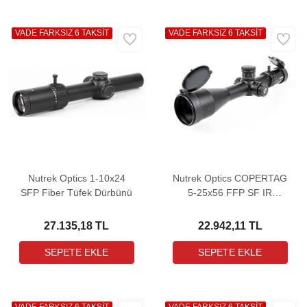
VADE FARKSIZ 6 TAKSİT
VADE FARKSIZ 6 TAKSİT
Nutrek Optics 1-10x24
Nutrek Optics COPERTAG
SFP Fiber Tüfek Dürbünü
5-25x56 FFP SF IR
Riflescope Tüfek Dürbünü
27.135,18 TL
22.942,11 TL