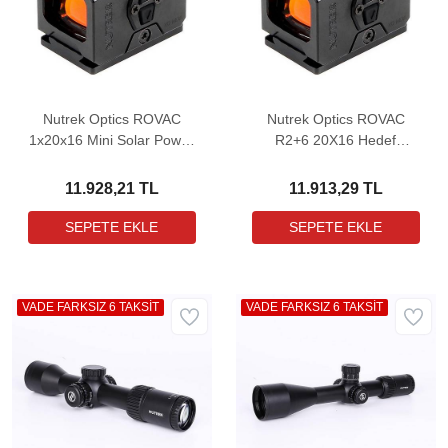
Nutrek Optics ROVAC
Nutrek Optics ROVAC
1x20x16 Mini Solar Power
R2+6 20X16 Hedef
Hedef Noktalayıcı Red
Noktalayıcı Red Dot Sight
Dot Sight (3 MOA)
(6 MOA)
11.928,21 TL
11.913,29 TL
VADE FARKSIZ 6 TAKSİT
VADE FARKSIZ 6 TAKSİT