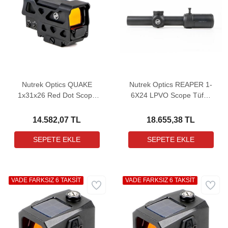
Nutrek Optics QUAKE
Nutrek Optics REAPER 1-
1x31x26 Red Dot Scope
6X24 LPVO Scope Tüfek
(Steel Frame) Hedef
Dürbünü
Noktalayıcı Red Dot Sight
14.582,07 TL
18.655,38 TL
(2 MOA)
VADE FARKSIZ 6 TAKSİT
VADE FARKSIZ 6 TAKSİT