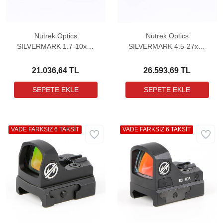
Nutrek Optics
Nutrek Optics
SILVERMARK 1.7-10x40
SILVERMARK 4.5-27x56
IR Riflescope Tüfek
IR Riflescope Tüfek
Dürbünü
Dürbünü
21.036,64 TL
26.593,69 TL
VADE FARKSIZ 6 TAKSİT
VADE FARKSIZ 6 TAKSİT