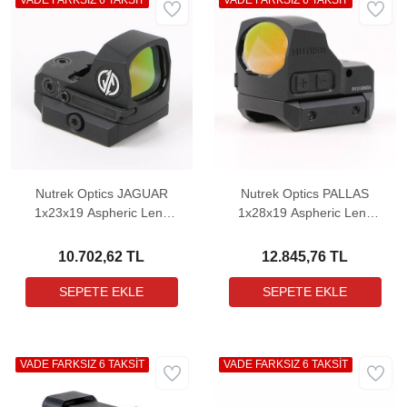
VADE FARKSIZ 6 TAKSİT
VADE FARKSIZ 6 TAKSİT
Nutrek Optics JAGUAR
Nutrek Optics PALLAS
1x23x19 Aspheric Lens
1x28x19 Aspheric Lens
Weaver Hedef Noktalayıcı
Weaver Hedef Noktalayıcı
Red Dot Sight (3 MOA)
Red Dot Sight (3 MOA)
10.702,62 TL
12.845,76 TL
VADE FARKSIZ 6 TAKSİT
VADE FARKSIZ 6 TAKSİT