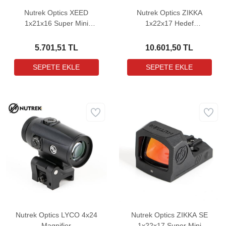
Nutrek Optics XEED
Nutrek Optics ZIKKA
1x21x16 Super Mini
1x22x17 Hedef
Lightweight Weaver Hedef
Noktalayıcı Red Dot Sight
Noktalayıcı Red Dot Sight
(3 MOA)
5.701,51 TL
10.601,50 TL
(3 MOA)
Nutrek Optics LYCO 4x24
Nutrek Optics ZIKKA SE
Magnifier
1x22x17 Super Mini