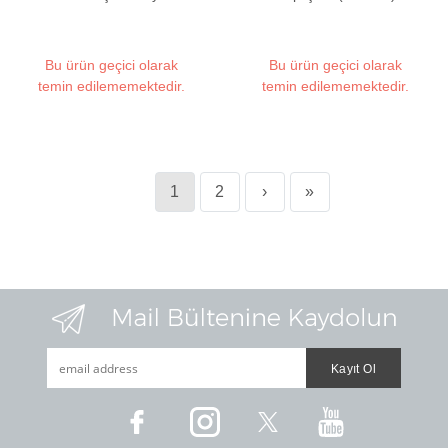
(300 Grit Muadili - 15x5
cm)
Bu ürün geçici olarak
Bu ürün geçici olarak
temin edilememektedir.
temin edilememektedir.
1
2
›
»