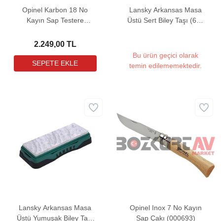
Opinel Karbon 18 No
Lansky Arkansas Masa
Kayın Sap Testere
Üstü Sert Biley Taşı (650
(001198)
Grit Muadili - 15x5 cm)
2.249,00 TL
Bu ürün geçici olarak
temin edilememektedir.
Lansky Arkansas Masa
Opinel Inox 7 No Kayın
Üstü Yumuşak Biley Taşı
Sap Çakı (000693)