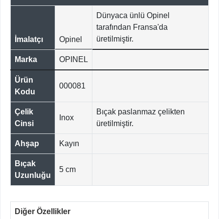
Dünyaca ünlü Opinel
tarafından Fransa'da
üretilmiştir.
İmalatçı
Opinel
Marka
OPINEL
Ürün
000081
Kodu
Çelik
Bıçak paslanmaz çelikten
Inox
Cinsi
üretilmiştir.
Ahşap
Kayın
Bıçak
5 cm
Uzunluğu
Diğer Özellikler