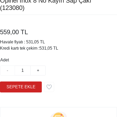
Opinel Inox 8 No Kayın Sap Çakı
(123080)
559,00 TL
Havale fiyatı :
531,05 TL
Kredi kartı tek çekim :
531,05 TL
Adet
-
+