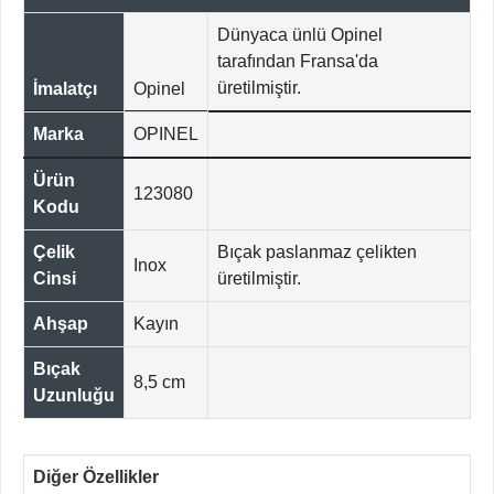
Dünyaca ünlü Opinel
tarafından Fransa'da
üretilmiştir.
İmalatçı
Opinel
Marka
OPINEL
Ürün
123080
Kodu
Çelik
Bıçak paslanmaz çelikten
Inox
Cinsi
üretilmiştir.
Ahşap
Kayın
Bıçak
8,5 cm
Uzunluğu
Diğer Özellikler