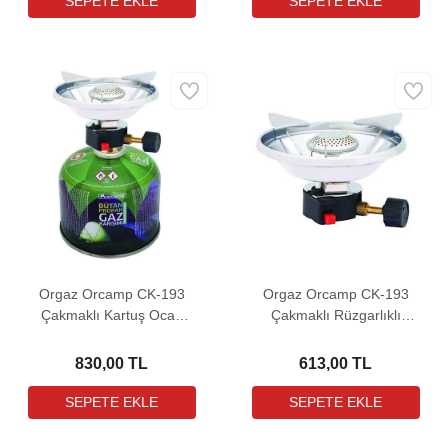
Orgaz Orcamp CK-193
Orgaz Orcamp CK-193
Çakmaklı Kartuş Ocak
Çakmaklı Rüzgarlıklı
Seti (230 Gram Kartuş İle
Kamp Ocak Başlığı CK-
Birlikte)
193
830,00 TL
613,00 TL