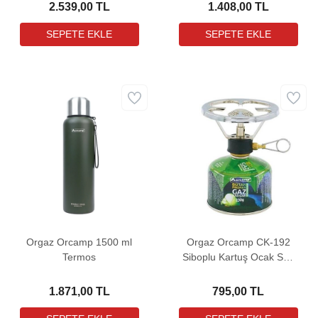
2.539,00 TL
1.408,00 TL
Orgaz Orcamp 1500 ml
Orgaz Orcamp CK-192
Termos
Siboplu Kartuş Ocak Seti
(230 Gram Kartuş İle
Birlikte)
1.871,00 TL
795,00 TL