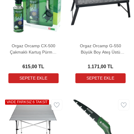
Orgaz Orcamp CX-500
Orgaz Orcamp G-550
Çakmaklı Kartuş Pürmüz
Büyük Boy Ateş Üstü
Set (KTS-227 hediyeli)
Izgara (Taşıma Çantalı)
615,00 TL
1.171,00 TL
VADE FARKSIZ 6 TAKSİT