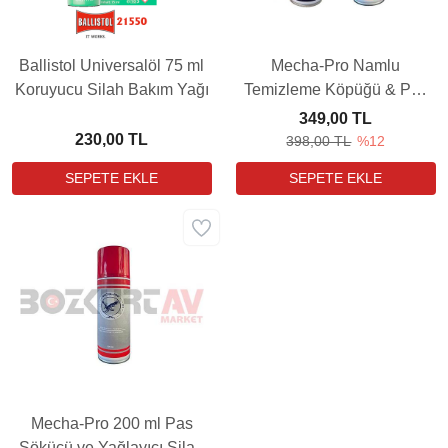
Ballistol Universalöl 75 ml
Mecha-Pro Namlu
Koruyucu Silah Bakım Yağı
Temizleme Köpüğü & Pas
Sökücü ve Yağlayıcı Set
349,00 TL
230,00 TL
398,00 TL
%12
Mecha-Pro 200 ml Pas
Sökücü ve Yağlayıcı Silah