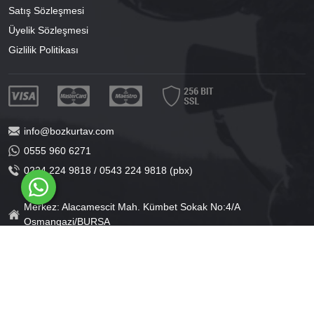
Satış Sözleşmesi
Üyelik Sözleşmesi
Gizlilik Politikası
info@bozkurtav.com
0555 960 6271
0224 224 9818 / 0543 224 9818 (pbx)
Merkez: Alacamescit Mah. Kümbet Sokak No:4/A
Osmangazi/BURSA
Şube: Alacamescit Mah. Çancılar Cad. No:38
Osmangazi/BURSA
®
PlatinMarket
E-Ticaret Sistemi
İle Hazırlanmıştır.