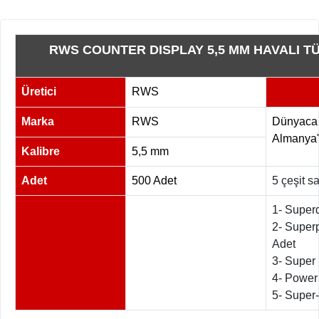
RWS COUNTER DISPLAY 5,5 MM HAVALI TÜ
Üretici
RWS
Marka
RWS
Dünyaca 
Almanya'd
Kalibre
5,5 mm
Adet
500 Adet
5 çeşit s
1- Super
2- Superp
Adet
3- Super 
4- Power 
5- Super-