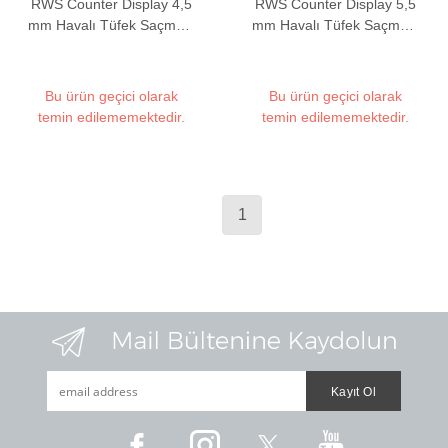
RWS Counter Display 4,5
RWS Counter Display 5,5
mm Havalı Tüfek Saçması
mm Havalı Tüfek Saçması
Seti (1000 Adet)
Seti (500 Adet)
Bu ürün geçici olarak
Bu ürün geçici olarak
temin edilememektedir.
temin edilememektedir.
1