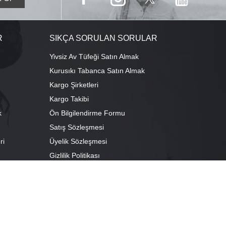
R
SIKÇA SORULAN SORULAR
Yivsiz Av Tüfeği Satın Almak
Kurusıkı Tabanca Satın Almak
Kargo Şirketleri
Kargo Takibi
k
Ön Bilgilendirme Formu
Satış Sözleşmesi
ri
Üyelik Sözleşmesi
ı
Gizlilik Politikası
camescit Mah. Kümbet Sokak No:4/A Osmangazi/BURSA
escit Mah. Çancılar Cad. No:38 Osmangazi/BURSA