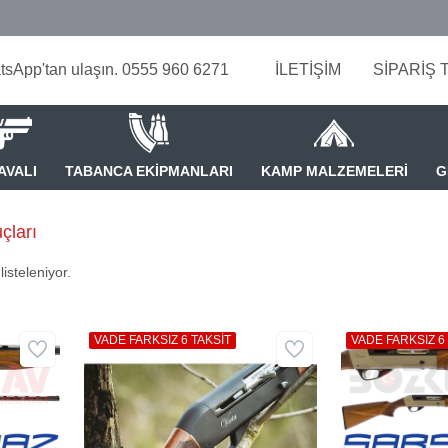
tsApp'tan ulaşın. 0555 960 6271
İLETİŞİM
SİPARİŞ 
AVALI
TABANCA EKİPMANLARI
KAMP MALZEMELERİ
G
çları
isteleniyor.
VADE FARKSIZ 6 TAKSİT
VADE FARKSIZ 6