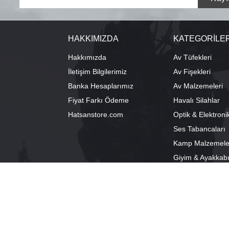
HAKKIMIZDA
KATEGORİLE
Hakkımızda
Av Tüfekleri
İletişim Bilgilerimiz
Av Fişekleri
Banka Hesaplarımız
Av Malzemeleri
Fiyat Farkı Ödeme
Havalı Silahlar
Hatsanstore.com
Optik & Elektroni
Ses Tabancaları
Kamp Malzemele
Giyim & Ayakkab
info@bozkurtav.com
Merkez: Ala
0555 960 6271
Şube: Alacam
0224 224 9818 / 0543 224 9818 (pbx)