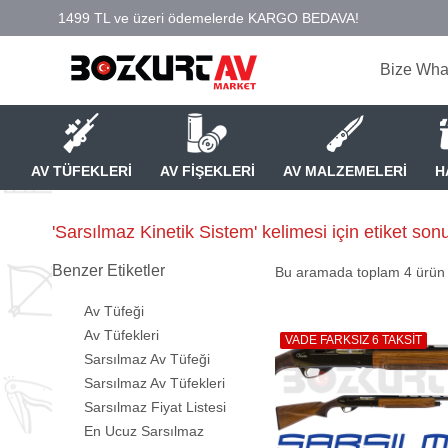
Bize Wha
AV TÜFEKLERİ
AV FİŞEKLERİ
AV MALZEMELERİ
H
'Sarsılmaz Kinetik Sistem' kelimesi için etiket sonu
Benzer Etiketler
Bu aramada toplam
4
ürün l
Av Tüfeği
Av Tüfekleri
VADE FARKSIZ 6 TAKSİT
Sarsılmaz Av Tüfeği
Sarsılmaz Av Tüfekleri
Sarsılmaz Fiyat Listesi
En Ucuz Sarsılmaz