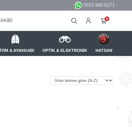
0555 960 6271
0
TAKİBİ
İYİM & AYAKKABI
OPTİK & ELEKTRONİK
HATSAN