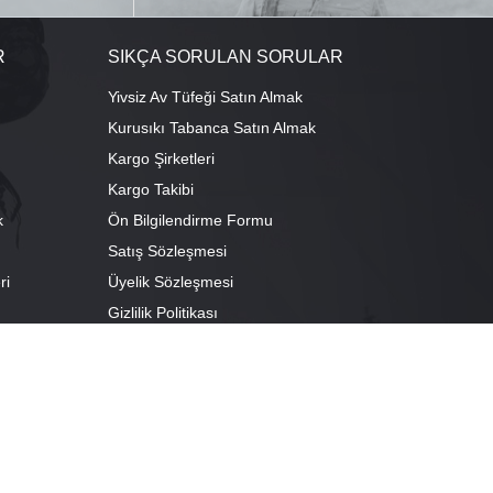
R
SIKÇA SORULAN SORULAR
Yivsiz Av Tüfeği Satın Almak
Kurusıkı Tabanca Satın Almak
Kargo Şirketleri
Kargo Takibi
k
Ön Bilgilendirme Formu
Satış Sözleşmesi
ri
Üyelik Sözleşmesi
ı
Gizlilik Politikası
camescit Mah. Kümbet Sokak No:4/A Osmangazi/BURSA
escit Mah. Çancılar Cad. No:38 Osmangazi/BURSA