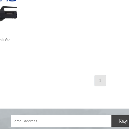
lı Av
1