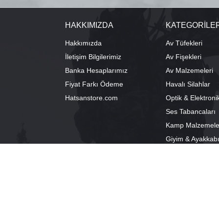
HAKKIMIZDA
KATEGORİLE
Hakkımızda
Av Tüfekleri
İletişim Bilgilerimiz
Av Fişekleri
Banka Hesaplarımız
Av Malzemeleri
Fiyat Farkı Ödeme
Havalı Silahlar
Hatsanstore.com
Optik & Elektroni
Ses Tabancaları
Kamp Malzemele
Giyim & Ayakkab
info@bozkurtav.com
Merkez: Ala
0555 960 6271
Şube: Alacam
0224 224 9818 / 0543 224 9818 (pbx)