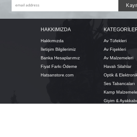
HAKKIMIZDA
KATEGORİLE
Hakkımızda
Av Tüfekleri
İletişim Bilgilerimiz
Av Fişekleri
Banka Hesaplarımız
Av Malzemeleri
Fiyat Farkı Ödeme
Havalı Silahlar
Hatsanstore.com
Optik & Elektroni
Ses Tabancaları
Kamp Malzemele
Giyim & Ayakkab
info@bozkurtav.com
Merkez: Ala
0555 960 6271
Şube: Alacam
0224 224 9818 / 0543 224 9818 (pbx)