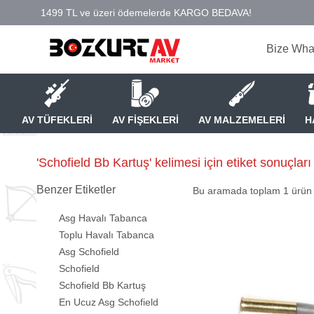
Bize Wha
AV TÜFEKLERİ
AV FİŞEKLERİ
AV MALZEMELERİ
H
'Schofield Bb Kartuş' kelimesi için etiket sonuçları
Benzer Etiketler
Bu aramada toplam
1
ürün l
Asg Havalı Tabanca
Toplu Havalı Tabanca
Asg Schofield
Schofield
Schofield Bb Kartuş
En Ucuz Asg Schofield