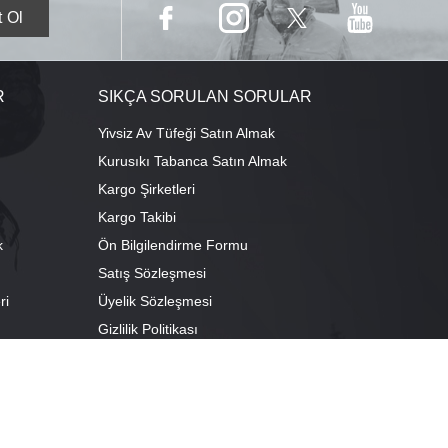
R
SIKÇA SORULAN SORULAR
Yivsiz Av Tüfeği Satın Almak
Kurusıkı Tabanca Satın Almak
Kargo Şirketleri
Kargo Takibi
k
Ön Bilgilendirme Formu
Satış Sözleşmesi
ri
Üyelik Sözleşmesi
ı
Gizlilik Politikası
camescit Mah. Kümbet Sokak No:4/A Osmangazi/BURSA
escit Mah. Çancılar Cad. No:38 Osmangazi/BURSA