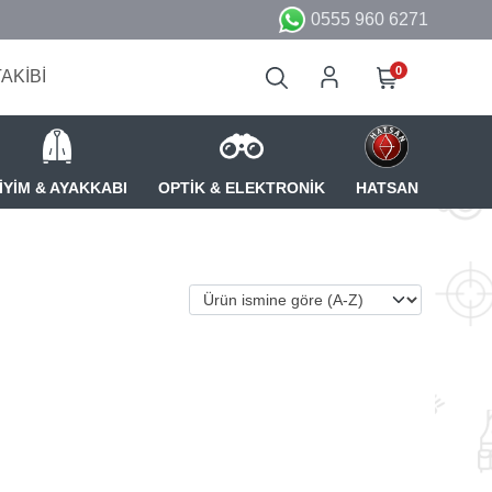
0555 960 6271
0
TAKİBİ
İYİM & AYAKKABI
OPTİK & ELEKTRONİK
HATSAN