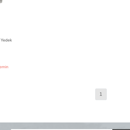
B Yedek
temin
1