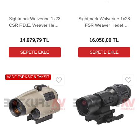
Sightmark Wolverine 1x23
Sightmark Wolverine 1x28
CSR F.D.E. Weaver Hedef
FSR Weaver Hedef
Noktalayıcı Red Dot Sight
Noktalayıcı Red Dot Sight
14.979,79 TL
16.050,00 TL
VADE FARKSIZ 6 TAKSİT