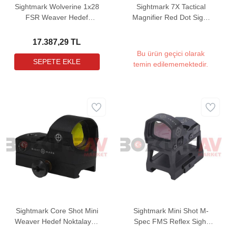
Sightmark Wolverine 1x28
Sightmark 7X Tactical
FSR Weaver Hedef
Magnifier Red Dot Sight
Noktalayıcı Red Dot Sight
Yakınlaştırıcı
(FDE)
17.387,29 TL
Bu ürün geçici olarak
temin edilememektedir.
Sightmark Core Shot Mini
Sightmark Mini Shot M-
Weaver Hedef Noktalayıcı
Spec FMS Reflex Sight