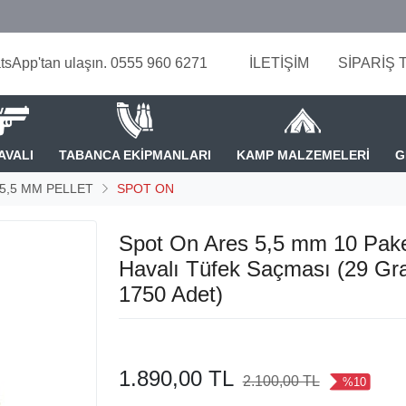
tsApp'tan ulaşın. 0555 960 6271
İLETİŞİM
SİPARİŞ 
AVALI
TABANCA EKİPMANLARI
KAMP MALZEMELERİ
G
 5,5 MM PELLET
SPOT ON
Spot On Ares 5,5 mm 10 Pak
Havalı Tüfek Saçması (29 Gra
1750 Adet)
1.890,00 TL
2.100,00 TL
%10