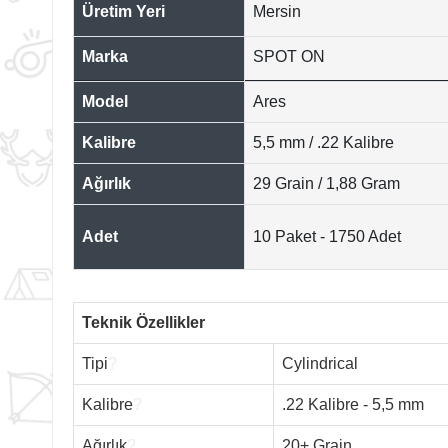
Üretim Yeri
Mersin
Marka
SPOT ON
Model
Ares
Kalibre
5,5 mm / .22 Kalibre
Ağırlık
29 Grain / 1,88 Gram
Adet
10 Paket - 1750 Adet
Teknik Özellikler
Tipi
?
Cylindrical
Kalibre
?
.22 Kalibre - 5,5 mm
Ağırlık
?
20+ Grain