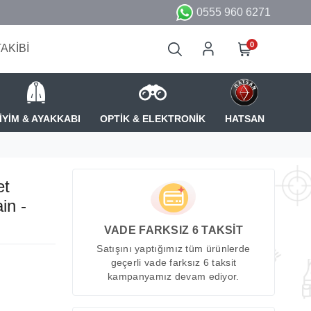
0555 960 6271
0
TAKİBİ
İYİM & AYAKKABI
OPTİK & ELEKTRONİK
HATSAN
et
in -
VADE FARKSIZ 6 TAKSİT
Satışını yaptığımız tüm ürünlerde
geçerli vade farksız 6 taksit
kampanyamız devam ediyor.