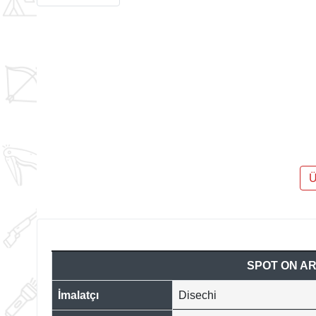
Ü
SPOT ON AR
İmalatçı
Disechi