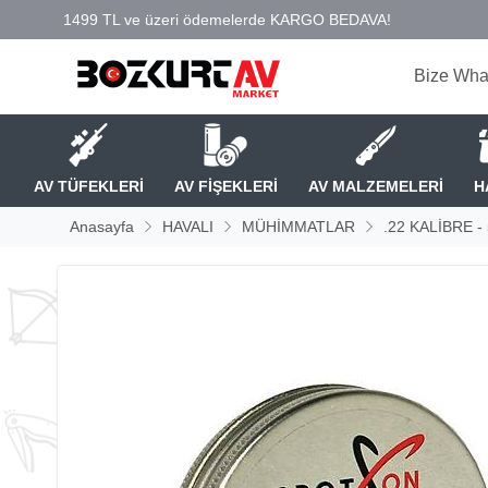
Bize Wha
AV TÜFEKLERİ
AV FİŞEKLERİ
AV MALZEMELERİ
H
Anasayfa
HAVALI
MÜHİMMATLAR
.22 KALİBRE -