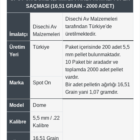
SAÇMASI (16,51 GRAIN - 2000 ADET)
Disechi Av Malzemeleri
tarafından Türkiye'de
Disechi Av
üretilmektedir.
İmalatçı
Malzemeleri
Üretim
Türkiye
Paket içerisinde 200 adet 5,5
Yeri
mm pellet bulunmaktadır.
10 Paket bir aradadır ve
toplamda 2000 adet pellet
vardır.
Marka
Spot On
Bir adet pelletin ağırlığı 16,51
Grain yani 1,07 gramdır.
Model
Dome
5,5 mm / .22
Kalibre
Kalibre
16,51 Grain