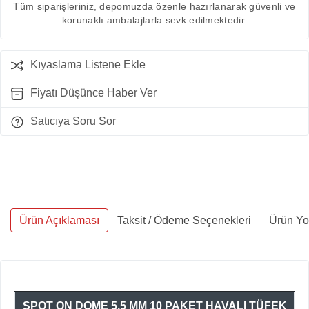
Tüm siparişleriniz, depomuzda özenle hazırlanarak güvenli ve
korunaklı ambalajlarla sevk edilmektedir.
Kıyaslama Listene Ekle
Fiyatı Düşünce Haber Ver
Satıcıya Soru Sor
Ürün Açıklaması
Taksit / Ödeme Seçenekleri
Ürün Yo
SPOT ON DOME 5,5 MM 10 PAKET HAVALI TÜFEK