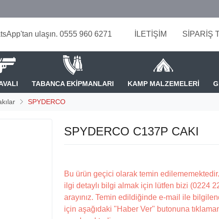
tsApp'tan ulaşın. 0555 960 6271
İLETİŞİM
SİPARİŞ 
AVALI
TABANCA EKİPMANLARI
KAMP MALZEMELERİ
G
kılar
SPYDERCO
SPYDERCO C137P CAKI
Bu ürün geçici olarak temin edilememektedir.
ilgi detaylı bilgi almak için lütfen bizi (0224 
arayınız. Temin edildiğinde e-mail ile bilgilen
için aşağıdaki "Haber Ver" butonuna tıklama