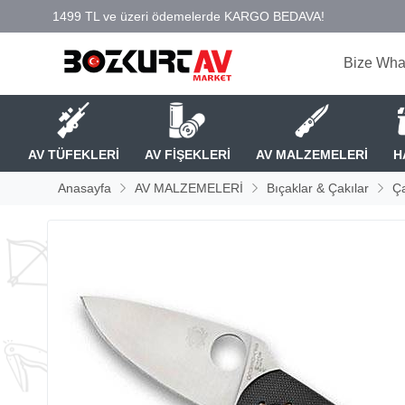
Bize Wha
AV TÜFEKLERİ
AV FİŞEKLERİ
AV MALZEMELERİ
H
Anasayfa
AV MALZEMELERİ
Bıçaklar & Çakılar
Ça