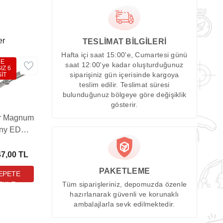
er
TESLİMAT BİLGİLERİ
Hafta içi saat 15:00'e, Cumartesi günü
DE
saat 12:00'ye kadar oluşturduğunuz
IZ 6
İT
siparişiniz gün içerisinde kargoya
teslim edilir. Teslimat süresi
bulunduğunuz bölgeye göre değişiklik
gösterir.
r Magnum
iny EDC
Çakı
47,00 TL
PAKETLEME
Tüm siparişleriniz, depomuzda özenle
hazırlanarak güvenli ve korunaklı
ambalajlarla sevk edilmektedir.