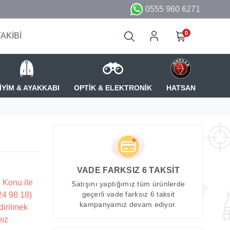
0555 960 6271
0
TAKİBİ
İYİM & AYAKKABI
OPTİK & ELEKTRONİK
HATSAN
VADE FARKSIZ 6 TAKSİT
 Konu ile
Satışını yaptığımız tüm ürünlerde
224 98 18)
geçerli vade farksız 6 taksit
kampanyamız devam ediyor.
dirilmek
nız