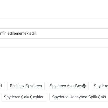
temin edilememektedir.
si
En Ucuz Spyderco
Spyderco Avcı Bıçağı
Spyderc
Spyderco Çakı Çeşitleri
Spyderco Honeybee Spilit Çakı