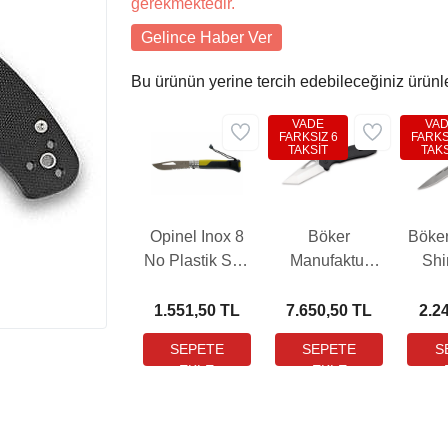
gerekmektedir.
Gelince Haber Ver
Bu ürünün yerine tercih edebileceğiniz ürünl
VADE
VA
FARKSIZ 6
FARKS
TAKSİT
TAKS
Opinel Inox 8
Böker
Böke
No Plastik Sap
Manufaktur
Sh
Yeşil Çakı
DTK Çakı
(001578)
1.551,50 TL
7.650,50 TL
2.2