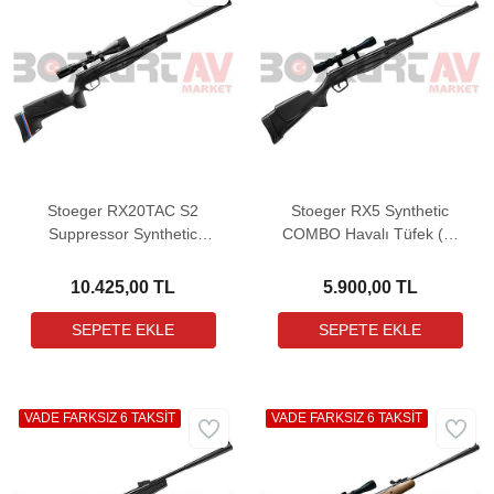
Stoeger RX20TAC S2
Stoeger RX5 Synthetic
Suppressor Synthetic
COMBO Havalı Tüfek (3-
Havalı Tüfek (3-9x40
9X32 Dürbün ile birlikte)
Dürbün Hediyeli)
10.425,00 TL
5.900,00 TL
VADE FARKSIZ 6 TAKSİT
VADE FARKSIZ 6 TAKSİT