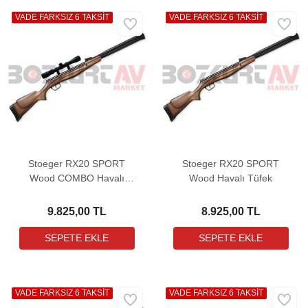
VADE FARKSIZ 6 TAKSİT
VADE FARKSIZ 6 TAKSİT
Stoeger RX20 SPORT
Stoeger RX20 SPORT
Wood COMBO Havalı
Wood Havalı Tüfek
Tüfek (3-9X32 Dürbün ile
birlikte)
9.825,00 TL
8.925,00 TL
VADE FARKSIZ 6 TAKSİT
VADE FARKSIZ 6 TAKSİT