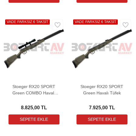
VADE FARKSIZ 6 TAKSİT
VADE FARKSIZ 6 TAKSİT
Stoeger RX20 SPORT
Stoeger RX20 SPORT
Green COMBO Havalı
Green Havalı Tüfek
Tüfek (3-9X32 Dürbün ile
birlikte)
8.825,00 TL
7.925,00 TL