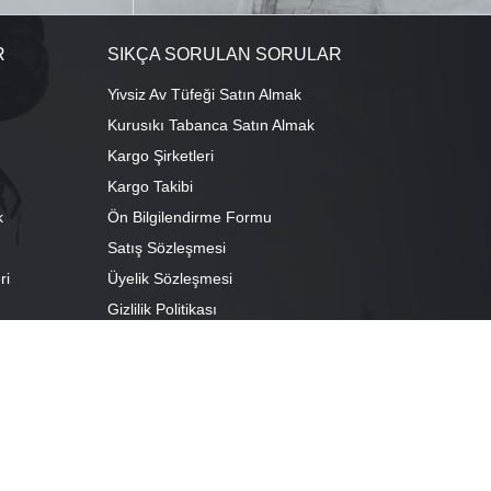
R
SIKÇA SORULAN SORULAR
Yivsiz Av Tüfeği Satın Almak
Kurusıkı Tabanca Satın Almak
Kargo Şirketleri
Kargo Takibi
k
Ön Bilgilendirme Formu
Satış Sözleşmesi
ri
Üyelik Sözleşmesi
ı
Gizlilik Politikası
camescit Mah. Kümbet Sokak No:4/A Osmangazi/BURSA
escit Mah. Çancılar Cad. No:38 Osmangazi/BURSA