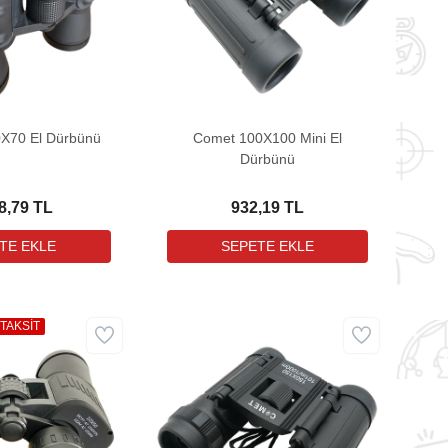
X70 El Dürbünü
Comet 100X100 Mini El
Dürbünü
8,79 TL
932,19 TL
 TAKSİT