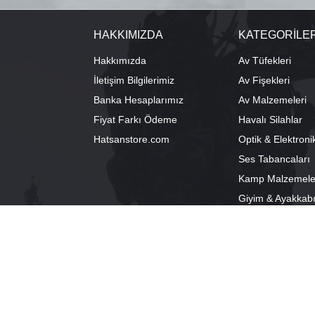
HAKKIMIZDA
KATEGORİLE
Hakkımızda
Av Tüfekleri
İletişim Bilgilerimiz
Av Fişekleri
Banka Hesaplarımız
Av Malzemeleri
Fiyat Farkı Ödeme
Havalı Silahlar
Hatsanstore.com
Optik & Elektroni
Ses Tabancaları
Kamp Malzemele
Giyim & Ayakkab
info@bozkurtav.com
Merkez: Ala
0555 960 6271
Şube: Alacam
0224 224 9818 / 0543 224 9818 (pbx)