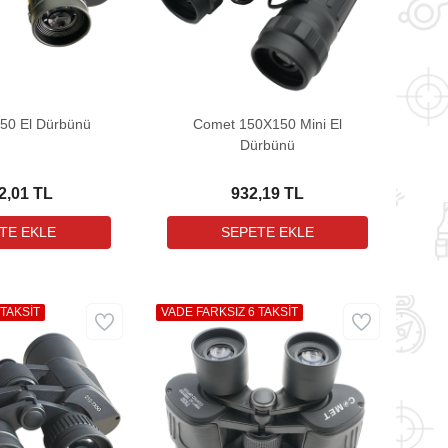
50 El Dürbünü
Comet 150X150 Mini El
Dürbünü
2,01 TL
932,19 TL
 TAKSİT
VADE FARKSIZ 6 TAKSİT