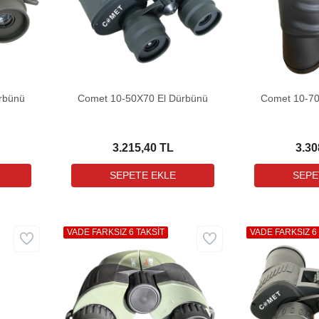
rbünü
Comet 10-50X70 El Dürbünü
Comet 10-70
3.215,40 TL
3.30
VADE FARKSIZ 6 TAKSİT
VADE FARKSIZ 6