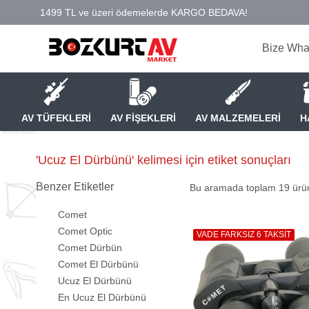
Bize Wha
AV TÜFEKLERİ
AV FİŞEKLERİ
AV MALZEMELERİ
H
'Ucuz El Dürbünü' kelimesi için etiket sonuçları
Benzer Etiketler
Bu aramada toplam
19
ürün
Comet
Comet Optic
VADE FARKSIZ 6 TAKSİT
Comet Dürbün
Comet El Dürbünü
Ucuz El Dürbünü
En Ucuz El Dürbünü