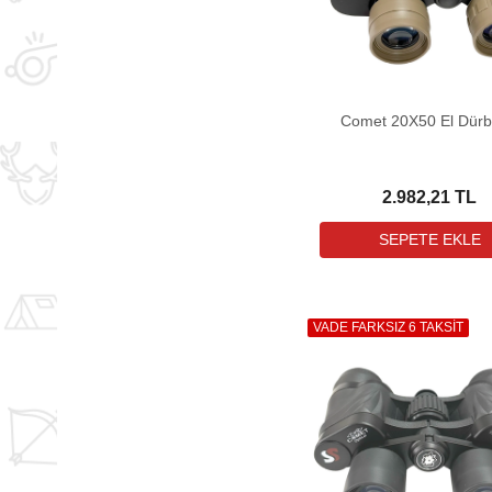
Comet 20X50 El Dür
2.982,21 TL
VADE FARKSIZ 6 TAKSİT