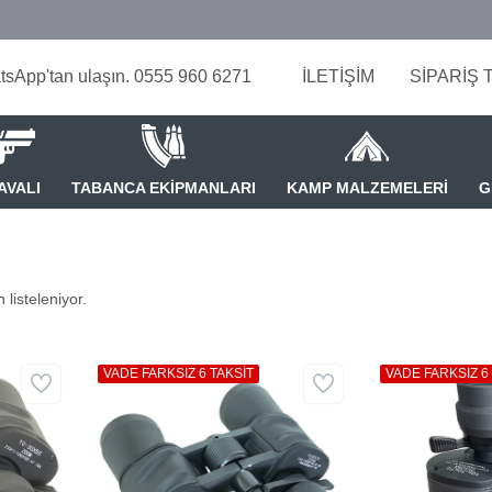
tsApp'tan ulaşın. 0555 960 6271
İLETİŞİM
SİPARİŞ 
AVALI
TABANCA EKİPMANLARI
KAMP MALZEMELERİ
G
 listeleniyor.
VADE FARKSIZ 6 TAKSİT
VADE FARKSIZ 6