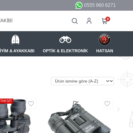
0555 960 6271
0
TAKİBİ
İYİM & AYAKKABI
OPTİK & ELEKTRONİK
HATSAN
 TAKSİT