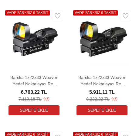
VADE FARKSIZ 6 TAKSİT
VADE FARKSIZ 6 TAKSİT
Barska 1x22x33 Weaver
Barska 1x22x33 Weaver
Hedef Noktalayıcı Red
Hedef Noktalayıcı Red
Dot Sight (Red & Green)
Dot Sight (Red)
6.763,22 TL
5.911,11 TL
7.119,18 TL
%5
6.222,22 TL
%5
VADE FARKSIZ 6 TAKSİT
VADE FARKSIZ 6 TAKSİT