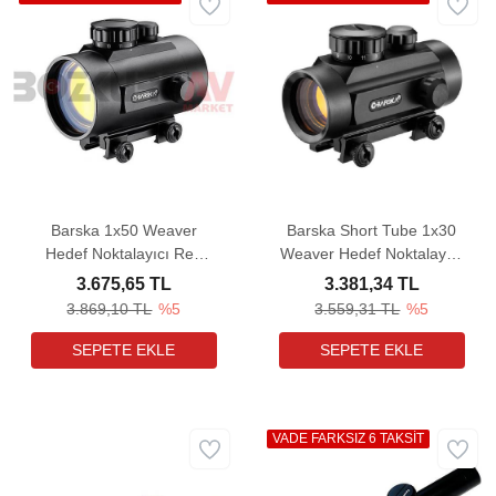
Barska 1x50 Weaver
Barska Short Tube 1x30
Hedef Noktalayıcı Red
Weaver Hedef Noktalayıcı
Dot Sight
Red Dot Sight
3.675,65 TL
3.381,34 TL
3.869,10 TL
%5
3.559,31 TL
%5
VADE FARKSIZ 6 TAKSİT