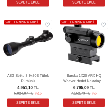
VADE FARKSIZ 6 TAKSİT
VADE FARKSIZ 6 TAKSİT
ASG Strike 3-9x50E Tüfek
Barska 1X20 ARX HQ
Dürbünü
Weaver Hedef Noktalayıcı
Red Dot Sight
4.951,10 TL
6.795,09 TL
5.824,87 TL
%15
7.152,73 TL
%5