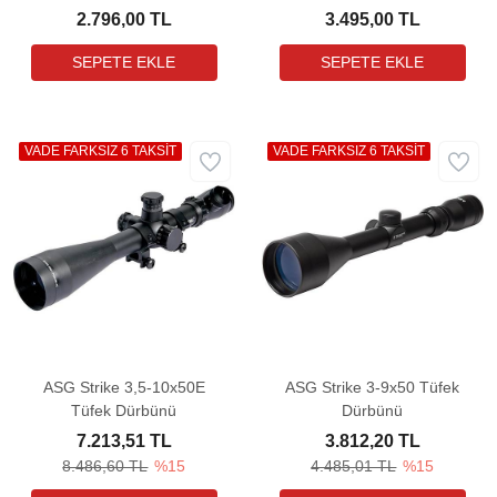
2.796,00 TL
3.495,00 TL
VADE FARKSIZ 6 TAKSİT
VADE FARKSIZ 6 TAKSİT
ASG Strike 3,5-10x50E
ASG Strike 3-9x50 Tüfek
Tüfek Dürbünü
Dürbünü
7.213,51 TL
3.812,20 TL
8.486,60 TL
%15
4.485,01 TL
%15