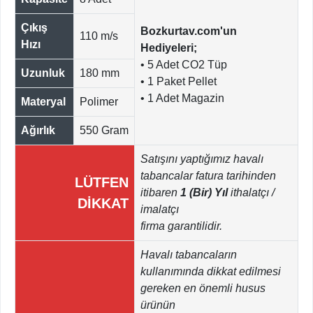
Çıkış
Bozkurtav.com'un
110 m/s
Hızı
Hediyeleri;
• 5 Adet CO2 Tüp
Uzunluk
180 mm
• 1 Paket Pellet
• 1 Adet Magazin
Materyal
Polimer
Ağırlık
550 Gram
Satışını yaptığımız havalı
tabancalar fatura tarihinden
LÜTFEN
itibaren
1 (Bir) Yıl
ithalatçı /
DİKKAT
imalatçı
​firma garantilidir.
Havalı tabancaların
kullanımında dikkat edilmesi
gereken en önemli husus
ürünün