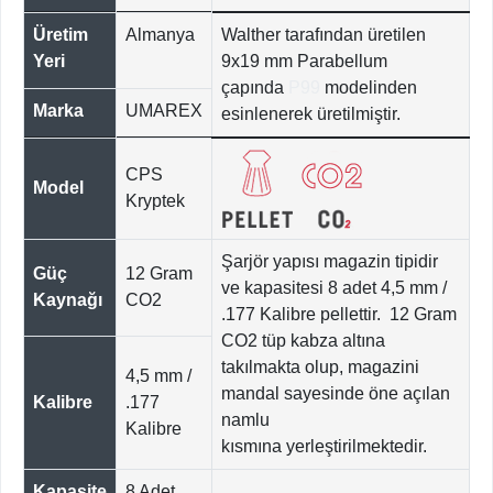
Üretim
Almanya
Walther tarafından üretilen
Yeri
9x19 mm Parabellum
çapında
P99
modelinden
Marka
UMAREX
esinlenerek ​üretilmiştir.
CPS
Model
Kryptek
Şarjör yapısı magazin tipidir
Güç
12 Gram
ve kapasitesi 8 adet 4,5 mm /
Kaynağı
CO2
.177 Kalibre pellettir. 12 Gram
CO2 tüp kabza altına
takılmakta olup, magazini
4,5 mm /
mandal sayesinde öne açılan
Kalibre
.177
namlu
Kalibre
kısmına yerleştirilmektedir.
Kapasite
8 Adet