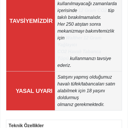
kullanılmayacağı zamanlarda
içerisinde
12 Gram CO2
tüp
takılı bırakılmamalıdır.
TAVSİYEMİZDİR
Her 250 atıştan sonra
mekanizmayı bakım/temizlik
için
Walther 12 Gram
Yağlayıcı
CO2 Havalı Tabanca
Tüpü
kullanmanızı tavsiye
ederiz.
Satışını yapmış olduğumuz
havalı tüfek/tabancaları satın
YASAL UYARI
alabilmek için 18 yaşını
doldurmuş
olmanız gerekmektedir.
Teknik Özellikler