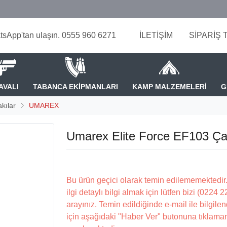
tsApp'tan ulaşın. 0555 960 6271
İLETİŞİM
SİPARİŞ 
AVALI
TABANCA EKİPMANLARI
KAMP MALZEMELERİ
G
kılar
UMAREX
Umarex Elite Force EF103 Ça
Bu ürün geçici olarak temin edilememektedir.
ilgi detaylı bilgi almak için lütfen bizi (0224 
arayınız. Temin edildiğinde e-mail ile bilgilen
için aşağıdaki "Haber Ver" butonuna tıklama