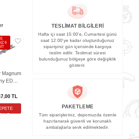
er
TESLİMAT BİLGİLERİ
Hafta içi saat 15:00'e, Cumartesi günü
DE
saat 12:00'ye kadar oluşturduğunuz
IZ 6
İT
siparişiniz gün içerisinde kargoya
teslim edilir. Teslimat süresi
bulunduğunuz bölgeye göre değişiklik
gösterir.
r Magnum
iny EDC
Çakı
47,00 TL
PAKETLEME
Tüm siparişleriniz, depomuzda özenle
hazırlanarak güvenli ve korunaklı
ambalajlarla sevk edilmektedir.