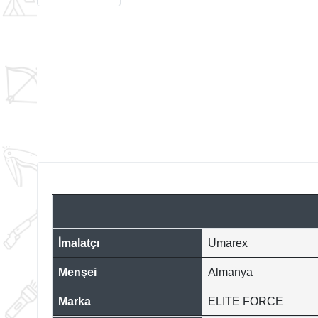
İmalatçı
Umarex
Menşei
Almanya
Marka
ELITE FORCE