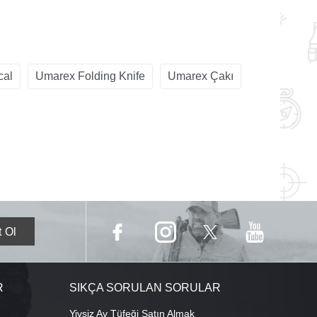
cal
Umarex Folding Knife
Umarex Çakı
R
SIKÇA SORULAN SORULAR
Yivsiz Av Tüfeği Satın Almak