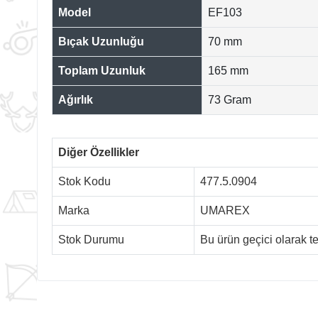
Model
EF103
Bıçak Uzunluğu
70 mm
Toplam Uzunluk
165 mm
Ağırlık
73 Gram
Diğer Özellikler
Stok Kodu
477.5.0904
Marka
UMAREX
Stok Durumu
Bu ürün geçici olarak 