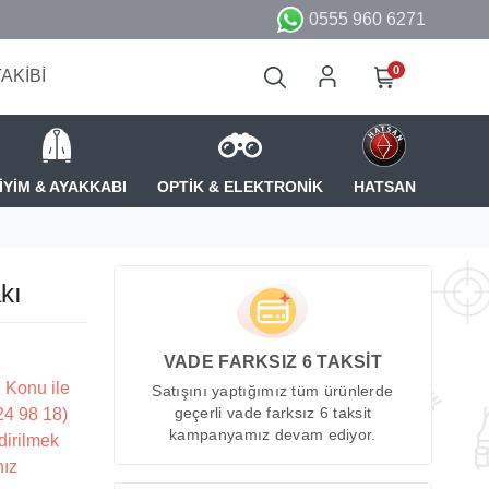
0555 960 6271
0
TAKİBİ
İYİM & AYAKKABI
OPTİK & ELEKTRONİK
HATSAN
kı
VADE FARKSIZ 6 TAKSİT
 Konu ile
Satışını yaptığımız tüm ürünlerde
224 98 18)
geçerli vade farksız 6 taksit
kampanyamız devam ediyor.
dirilmek
nız