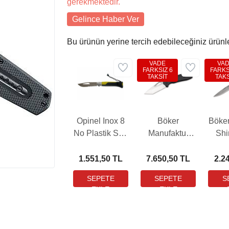
gerekmektedir.
Gelince Haber Ver
Bu ürünün yerine tercih edebileceğiniz ürünl
VADE
VA
FARKSIZ 6
FARKS
TAKSİT
TAKS
Opinel Inox 8
Böker
Böke
No Plastik Sap
Manufaktur
Sh
Yeşil Çakı
DTK Çakı
(001578)
1.551,50 TL
7.650,50 TL
2.2