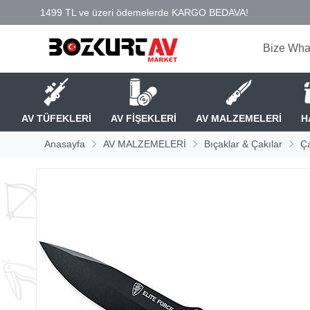
Bize Wha
AV TÜFEKLERİ
AV FİŞEKLERİ
AV MALZEMELERİ
H
Anasayfa
AV MALZEMELERİ
Bıçaklar & Çakılar
Ça