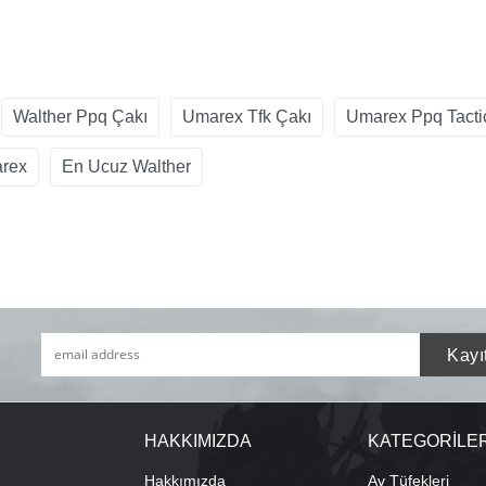
Walther Ppq Çakı
Umarex Tfk Çakı
Umarex Ppq Tacti
rex
En Ucuz Walther
HAKKIMIZDA
KATEGORİLE
Hakkımızda
Av Tüfekleri