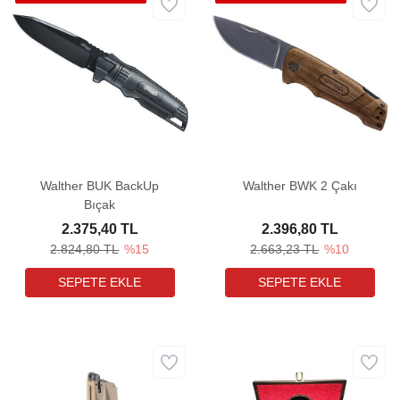
Walther BUK BackUp
Walther BWK 2 Çakı
Bıçak
2.375,40 TL
2.396,80 TL
2.824,80 TL
%15
2.663,23 TL
%10