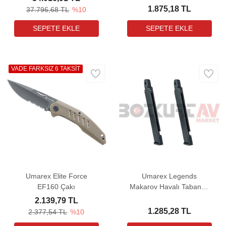
1.875,18 TL
37.796,68 TL
%10
VADE FARKSIZ 6 TAKSİT
Umarex Elite Force
Umarex Legends
EF160 Çakı
Makarov Havalı Tabanca
Yedek Şarjörü (2 Adet)
2.139,79 TL
1.285,28 TL
2.377,54 TL
%10