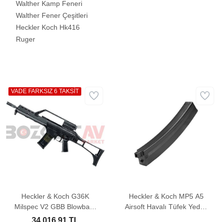
Walther Kamp Feneri
Walther Fener Çeşitleri
Heckler Koch Hk416
Ruger
VADE FARKSIZ 6 TAKSİT
Heckler & Koch G36K
Heckler & Koch MP5 A5
Milspec V2 GBB Blowback
Airsoft Havalı Tüfek Yedek
Airsoft Havalı Tüfek
Şarjörü (200 Rounds)
34.016,91 TL