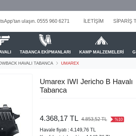
tsApp'tan ulaşın. 0555 960 6271
İLETİŞİM
SİPARİŞ 
AVALI
TABANCA EKİPMANLARI
KAMP MALZEMELERİ
G
OWBACK HAVALI TABANCA
UMAREX
Umarex IWI Jericho B Havalı
Tabanca
4.368,17 TL
4.853,52 TL
%10
Havale fiyatı :
4.149,76 TL