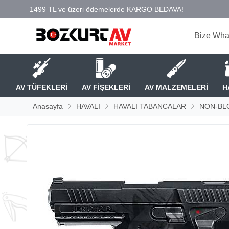
Bize Wha
AV TÜFEKLERİ
AV FİŞEKLERİ
AV MALZEMELERİ
H
Anasayfa
HAVALI
HAVALI TABANCALAR
NON-BL