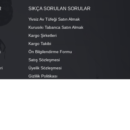
R
SIKÇA SORULAN SORULAR
Yivsiz Av Tüfeği Satın Almak
Kurusıkı Tabanca Satın Almak
Kargo Şirketleri
Kargo Takibi
k
Ön Bilgilendirme Formu
Satış Sözleşmesi
ri
Üyelik Sözleşmesi
ı
Gizlilik Politikası
camescit Mah. Kümbet Sokak No:4/A Osmangazi/BURSA
escit Mah. Çancılar Cad. No:38 Osmangazi/BURSA