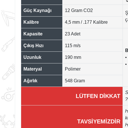
Güç Kaynağı
12 Gram CO2
Ş
ç
Kalibre
4,5 mm / .177 Kalibre
Kapasite
23 Adet
Çıkış Hızı
115 m/s
B
Uzunluk
190 mm
•
•
Materyal
Polimer
Ağırlık
548 Gram
S
LÜTFEN DİKKAT
?
H
k
TAVSİYEMİZDİR
H