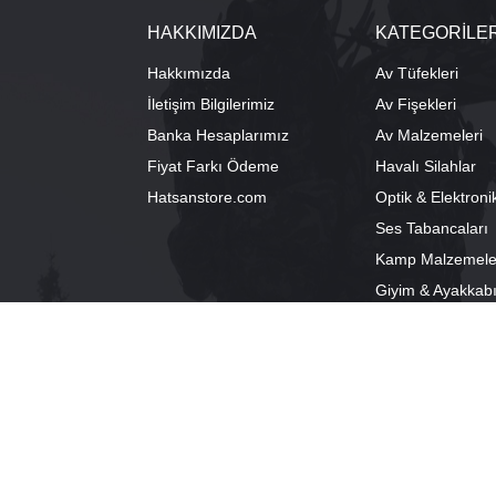
HAKKIMIZDA
KATEGORİLE
Hakkımızda
Av Tüfekleri
İletişim Bilgilerimiz
Av Fişekleri
Banka Hesaplarımız
Av Malzemeleri
Fiyat Farkı Ödeme
Havalı Silahlar
Hatsanstore.com
Optik & Elektroni
Ses Tabancaları
Kamp Malzemele
Giyim & Ayakkab
info@bozkurtav.com
Merkez: Ala
0555 960 6271
Şube: Alacam
0224 224 9818 / 0543 224 9818 (pbx)
®
PlatinMarket
E-Ticaret Sistemi
İle Hazırlanmıştır.