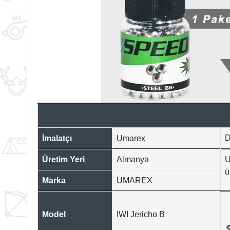
D
İmalatçı
Umarex
Üretim Yeri
Almanya
U
ü
Marka
UMAREX
Model
IWI Jericho B