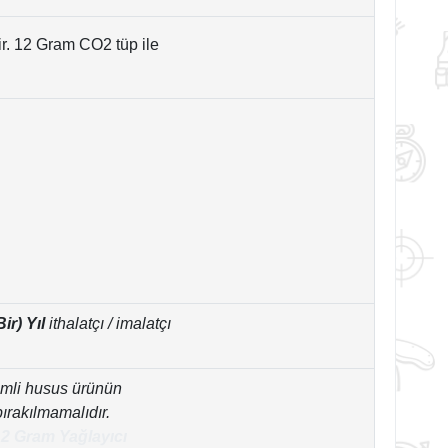
tir. 12 Gram CO2 tüp ile
Bir) Yıl
ithalatçı / imalatçı
emli husus ürünün
bırakılmamalıdır.
12 Gram Yağlayıcı