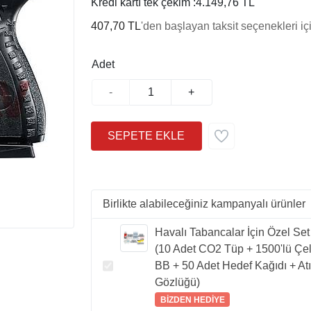
Kredi kartı tek çekim :
4.149,76 TL
407,70 TL
'den başlayan taksit seçenekleri iç
Adet
-
+
Birlikte alabileceğiniz kampanyalı ürünler
Havalı Tabancalar İçin Özel Set
(10 Adet CO2 Tüp + 1500'lü Çel
BB + 50 Adet Hedef Kağıdı + At
Gözlüğü)
BİZDEN HEDİYE