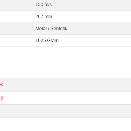
130 m/s
267 mm
Metal / Sentetik
1025 Gram
BB
üp