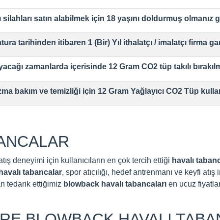
silahları satın alabilmek için 18 yaşını doldurmuş olmanız 
ura tarihinden itibaren 1 (Bir) Yıl ithalatçı / imalatçı firma gar
yacağı zamanlarda içerisinde
12 Gram CO2
tüp takılı bırakıl
ma bakım ve temizliği için
12 Gram Yağlayıcı CO2 Tüp
kulla
BANCALAR
ış deneyimi için kullanıcıların en çok tercih ettiği
havalı taban
avalı tabancalar
, spor atıcılığı, hedef antrenmanı ve keyfi atı
 tedarik ettiğimiz
blowback havalı tabancaları
en ucuz fiyatl
E BLOWBACK HAVALI TABAN