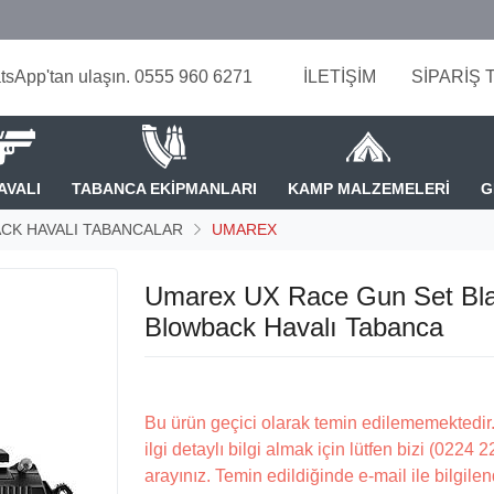
tsApp'tan ulaşın. 0555 960 6271
İLETİŞİM
SİPARİŞ 
AVALI
TABANCA EKİPMANLARI
KAMP MALZEMELERİ
G
CK HAVALI TABANCALAR
UMAREX
Umarex UX Race Gun Set Bl
Blowback Havalı Tabanca
Bu ürün geçici olarak temin edilememektedir.
ilgi detaylı bilgi almak için lütfen bizi (0224 
arayınız. Temin edildiğinde e-mail ile bilgilen