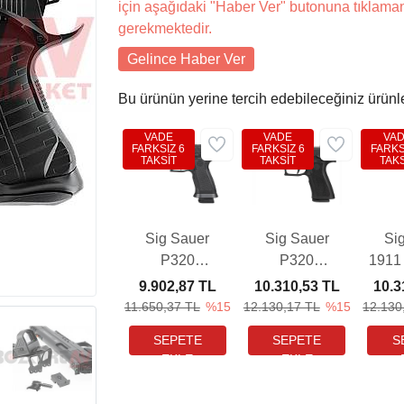
için aşağıdaki "Haber Ver" butonuna tıklama
gerekmektedir.
Gelince Haber Ver
Bu ürünün yerine tercih edebileceğiniz ürünl
VADE
VADE
VA
FARKSIZ 6
FARKSIZ 6
FARKS
TAKSİT
TAKSİT
TAKS
Sig Sauer
Sig Sauer
Si
P320
P320
1911
SPECTRE
XCARRY
Bl
9.902,87 TL
10.310,53 TL
10.3
Comp
Blowback
H
11.650,37 TL
%15
12.130,17 TL
%15
12.130
Blackout
Havalı
T
Blowback
Tabanca
Havalı
Tabanca