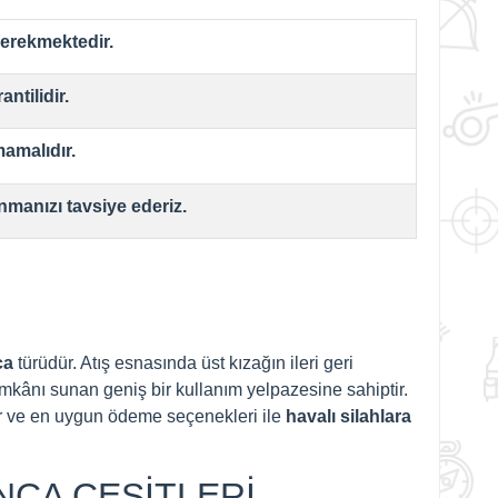
gerekmektedir.
antilidir.
mamalıdır.
nmanızı tavsiye ederiz.
ca
türüdür. Atış esnasında üst kızağın ileri geri
ş imkânı sunan geniş bir kullanım yelpazesine sahiptir.
ar ve en uygun ödeme seçenekleri ile
havalı silahlara
CA ÇEŞİTLERİ