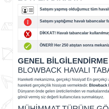
Satışını yapmış olduğumuz tüm havalı 
Satışını yaptığımız havalı tabancalar fat
DİKKAT!
Havalı tabancalar
kullanılma
ÖNERİ! Her 250 atıştan sonra mekaniz
GENEL BİLGİLENDİRME
BLOWBACK HAVALI TA
Hareketli mekanizma, gerçekçi hissiyat! En gerçekçi at
hareketi gerçekçilik hissiyatı vermektedir.
Blowback h
Dünyanın önde gelen üreticilerinden ve markalarından
gönül vermiş siz değerli kullanıcılara sunmaktayız.
MÜHİMMAT TÜRÜNE GÖR