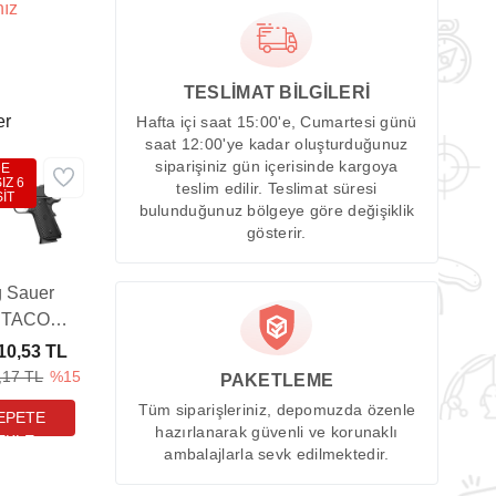
nız
TESLİMAT BİLGİLERİ
er
Hafta içi saat 15:00'e, Cumartesi günü
saat 12:00'ye kadar oluşturduğunuz
siparişiniz gün içerisinde kargoya
DE
IZ 6
teslim edilir. Teslimat süresi
İT
bulunduğunuz bölgeye göre değişiklik
gösterir.
g Sauer
 TACOPS
owback
10,53 TL
avalı
,17 TL
%15
PAKETLEME
abanca
Tüm siparişleriniz, depomuzda özenle
hazırlanarak güvenli ve korunaklı
ambalajlarla sevk edilmektedir.