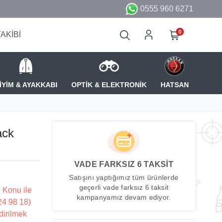
0555 960 6271
0
TAKİBİ
İYİM & AYAKKABI
OPTİK & ELEKTRONİK
HATSAN
ack
VADE FARKSIZ 6 TAKSİT
Satışını yaptığımız tüm ürünlerde
geçerli vade farksız 6 taksit
 Konu ile
kampanyamız devam ediyor.
224 98 18)
dirilmek