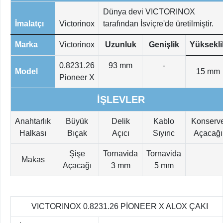
Dünya devi VICTORINOX
İmalatçı
Victorinox
tarafından İsviçre'de üretilmiştir.
Marka
Victorinox
Uzunluk
Genişlik
Yüksekli
0.8231.26
93 mm
-
Model
15 mm
Pioneer X
İŞLEVLER
Anahtarlık
Büyük
Delik
Kablo
Konserv
Halkası
Bıçak
Açıcı
Sıyırıc
Açacağı
Şişe
Tornavida
Tornavida
Makas
Açacağı
3 mm
5 mm
VICTORINOX 0.8231.26 PİONEER X ALOX ÇAKI