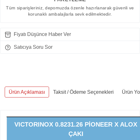
Tüm siparişleriniz, depomuzda özenle hazırlanarak güvenli ve
korunaklı ambalajlarla sevk edilmektedir.
Fiyatı Düşünce Haber Ver
Satıcıya Soru Sor
Ürün Açıklaması
Taksit / Ödeme Seçenekleri
Ürün Yo
VICTORINOX 0.8231.26 PİONEER X ALOX
ÇAKI