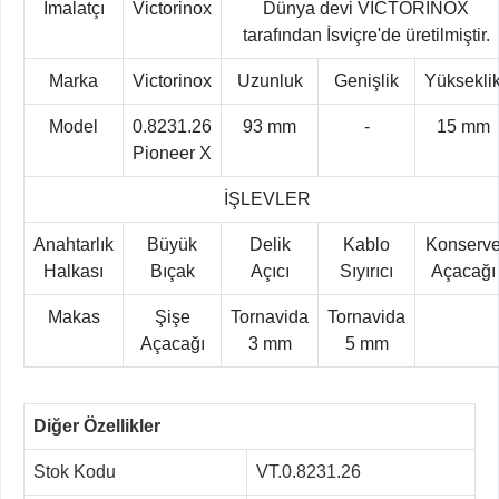
İmalatçı
Victorinox
Dünya devi VICTORINOX
tarafından İsviçre'de üretilmiştir.
Marka
Victorinox
Uzunluk
Genişlik
Yüksekli
Model
0.8231.26
93 mm
-
15 mm
Pioneer X
İŞLEVLER
Anahtarlık
Büyük
Delik
Kablo
Konserv
Halkası
Bıçak
Açıcı
Sıyırıcı
Açacağı
Makas
Şişe
Tornavida
Tornavida
Açacağı
3 mm
5 mm
Diğer Özellikler
Stok Kodu
VT.0.8231.26