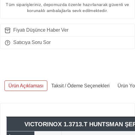
Tüm siparişleriniz, depomuzda özenle hazırlanarak güvenli ve
korunaklı ambalajlarla sevk edilmektedir.
Fiyatı Düşünce Haber Ver
Satıcıya Soru Sor
Ürün Açıklaması
Taksit / Ödeme Seçenekleri
Ürün Yo
VICTORINOX 1.3713.T HUNTSMAN ŞEF