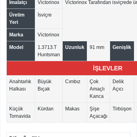
İmalatçı
Victorinox
Victorinox Tarafından isviçrede üre
Üretim
İsviçre
Yeri
Marka
Victorinox
Model
1.3713.T
Uzunluk
91 mm
Genişlik
Huntsman
İŞLEVLER
Anahtarlık
Büyük
Cımbız
Çok
Delik
Halkası
Bıçak
Amaçlı
Açıcı
Kanca
Küçük
Kürdan
Makas
Şişe
Tirbüşon
Tornavida
Açacağı