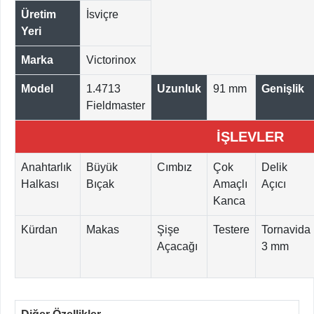
Üretim
İsviçre
Yeri
Marka
Victorinox
Model
1.4713
Uzunluk
91 mm
Genişlik
Fieldmaster
İŞLEVLER
Anahtarlık
Büyük
Cımbız
Çok
Delik
Halkası
Bıçak
Amaçlı
Açıcı
Kanca
Kürdan
Makas
Şişe
Testere
Tornavida
Açacağı
3 mm