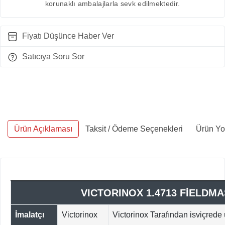
korunaklı ambalajlarla sevk edilmektedir.
Fiyatı Düşünce Haber Ver
Satıcıya Soru Sor
Ürün Açıklaması
Taksit / Ödeme Seçenekleri
Ürün Yo
VICTORINOX 1.4713 FİELDM
İmalatçı
Victorinox
Victorinox Tarafından isviçrede ü